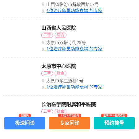
山西省临汾市解放西路17号
1
位治疗卵巢功能衰竭 的专家
山西省人民医院
三甲
综合
太原市双塔寺街29号
1
位治疗卵巢功能衰竭 的专家
太原市中心医院
三甲
综合
太原市东三道巷1号
1
位治疗卵巢功能衰竭 的专家
长治医学院附属和平医院
三甲
综合
回复快
2.3万人成功咨询
近期228人挂号成功
山西省长治市延安南路110号
极速问诊
专家问诊
预约挂号
1
位治疗卵巢功能衰竭 的专家