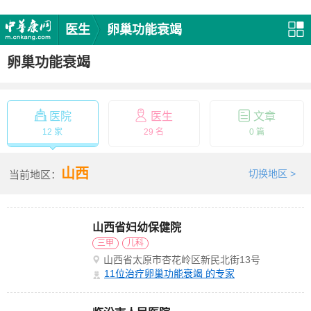
医生
卵巢功能衰竭
卵巢功能衰竭
医院
医生
文章
12 家
29 名
0 篇
山西
切换地区 >
当前地区：
山西省妇幼保健院
三甲
儿科
山西省太原市杏花岭区新民北街13号
11
位治疗卵巢功能衰竭 的专家