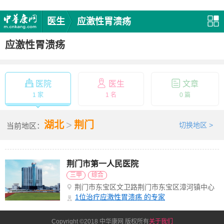
医生
应激性胃溃疡
应激性胃溃疡
医院
医生
文章
1 家
1 名
0 篇
湖北
>
荆门
切换地区 >
当前地区：
荆门市第一人民医院
三甲
综合
荆门市东宝区文卫路荆门市东宝区漳河镇中心
小学北侧约260米
1
位治疗应激性胃溃疡 的专家
Copyright ©2018 中华康网 版权所有
关于我们