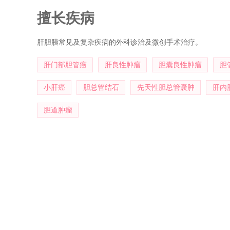
海峡医药卫生交流协会理事、福建省海峡肿瘤防治交流协会
擅长疾病
肝胆胰常见及复杂疾病的外科诊治及微创手术治疗。
肝门部胆管癌
肝良性肿瘤
胆囊良性肿瘤
胆
小肝癌
胆总管结石
先天性胆总管囊肿
肝内
胆道肿瘤