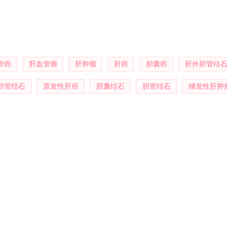
理事。
管癌
肝血管瘤
肝肿瘤
肝癌
胆囊癌
肝外胆管结
胆管结石
原发性肝癌
胆囊结石
胆管结石
继发性肝肿