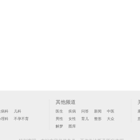
其他频道
性病科
儿科
医生
疾病
问答
新闻
中医
心理科
不孕不育
男性
女性
育儿
整形
大众
解梦
图库