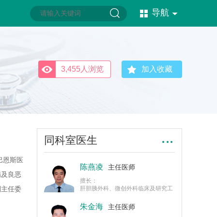
导航
3,455人浏览
加入收藏
同科室医生
巴恩斯医
陈燕凌
主任医师
病及良恶
擅长：
副主任委
肝胆胰外科、微创外科临床及研究工
作，尤其擅长各种肝胆胰疑难杂症的
、福建省
诊治。
朱金海
主任医师