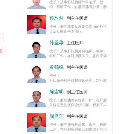
擅长：从事肝胆胰脾外科临床、教
学、科研工作，在肝胆胰脾肿瘤、胆
道结石、胆囊结石、胰腺炎、胰腺囊
肿、胰腺癌、肝癌等疾病以及腹腔镜
蔡欣然
副主任医师
微创外科技术方面有深入研究，积累
了丰富的经验。
擅长：肝胆胰常见及复杂疾病的外科
诊治及微创手术治疗。
石
韩圣华
主任医师
瘤
擅长：从事肝胆胰外科临床、教学、
科研工作，在肝胆胰脾良、恶性疾病
的诊治方面积累了丰富的临床经验，
擅长肝胆胰脾外科疾病的手术及微创
黄鹤鸣
副主任医师
治疗，尤其是肝癌、肝硬化、肝囊
肿、胆囊癌、脾破裂等疾病。
擅长：
肝胆胰外科基础和临床研究，对肝胆
胰外科领域疾病（特别是恶性肿瘤）
的诊治有较深入研究。
陈宏明
副主任医师
擅长：肝胆胰外科临床工作，在肝胆
外科良恶性疾病诊治方面，积累了丰
富的实践经验。
周良艺
副主任医师
擅长：肝胆胰外科临床、教学、科研
工作，在肝胆胰肿瘤及胆道结石的治