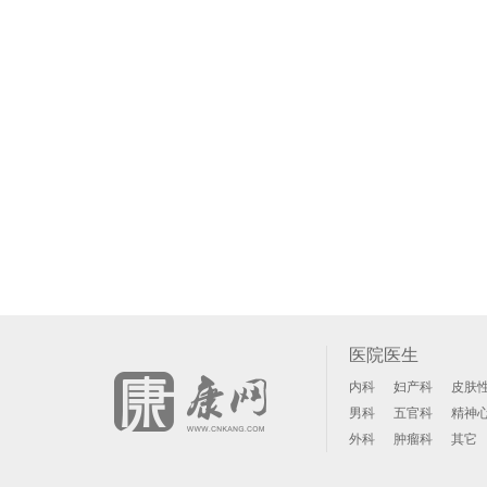
医院医生
内科
妇产科
皮肤
男科
五官科
精神
外科
肿瘤科
其它