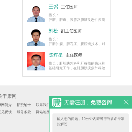
疗方面积累了丰富经验。
王弼
主任医师
擅长：
肝脏、胆道、胰腺及脾脏良恶性疾病
的诊治，尤其是手术与腹腔镜微创技
术娴熟。
刘松
副主任医师
擅长：
肝胆肿瘤、胆石症、腹腔镜技术，对
肝癌的局部治疗方面有深入研究。
陈辉星
主任医师
擅长：肝胆胰外科和肝移植的临床和
基础研究工作，在肝胆胰疾病外科治
疗及肝移植方面积累了较丰富经验。
关于康网
康网简介
招贤纳士
联系我们
意见反馈
服务条款
网站地图