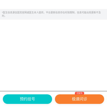
*医生信息源自医院官网或医生本人提供，平台更新信息存在时效限制，信息可能出现更新不及
时。
回复快
网上有害信息举报专区
关于我们
预约挂号
极速问诊
Copyright ©
2026
中华康网 版权所有