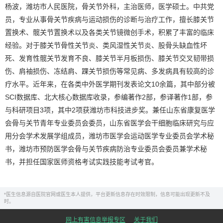
杨波，潍坊市人民医院，骨关节外科，主治医师，医学硕士。中共党
员，专业从事骨关节疾病与运动损伤的诊断与治疗工作，擅长膝关节
置换术、髋关节置换术以及各类关节镜微创手术，积累了丰富的临床
经验。对于膝关节骨性关节炎、类风湿性关节炎、股骨头缺血性坏
死、发育性髋关节发育不良、膝关节半月板损伤、膝关节交叉韧带损
伤、肩袖损伤、冻结肩、踝关节损伤等常见病、多发病具有较高的诊
疗水平。近年来，在各类中外医学期刊发表论文10余篇，其中部分被
SCI数据库、北大核心数据库收录，参编著作2部，参译著作1部，参
与科研项目3项，其中2项获潍坊市科技进步奖。兼任山东省康复医学
会骨与关节青年专业委员会委员，山东省医学会干细胞临床研究与应
用分会学术发展学组成员，潍坊市医学会运动医学专业委员会学术秘
书，潍坊市预防医学会骨与关节疾病防治专业委员会委员兼学术秘
书，并担任国家医师资格考试实践技能考试考官。
*医生信息源自医院官网或医生本人提供，平台更新信息存在时效限制，信息可能出现更新不及
时。
网上有害信息举报专区
关于我们