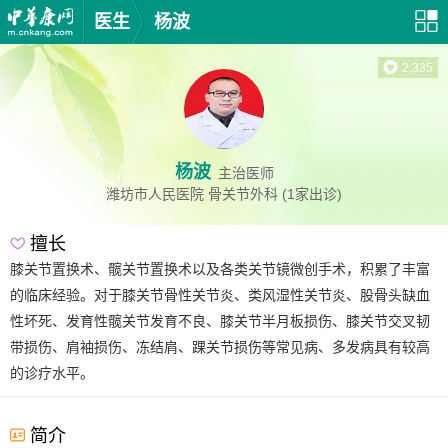
医生
杨波
2,335
杨波
主治医师
潍坊市人民医院
骨关节外科
(1家出诊)
擅长
膝关节置换术、髋关节置换术以及各类关节镜微创手术，积累了丰富
的临床经验。对于膝关节骨性关节炎、类风湿性关节炎、股骨头缺血
性坏死、发育性髋关节发育不良、膝关节半月板损伤、膝关节交叉韧
带损伤、肩袖损伤、冻结肩、踝关节损伤等常见病、多发病具有较高
的诊疗水平。
简介