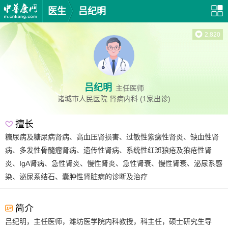
医生
吕纪明
2,820
吕纪明
主任医师
诸城市人民医院
肾病内科
(1家出诊)
擅长
糖尿病及糖尿病肾病、高血压肾损害、过敏性紫癜性肾炎、缺血性肾
病、多发性骨髓瘤肾病、遗传性肾病、系统性红斑狼疮及狼疮性肾
炎、IgA肾病、急性肾炎、慢性肾炎、急性肾衰、慢性肾衰、泌尿系感
染、泌尿系结石、囊肿性肾脏病的诊断及治疗
简介
吕纪明，主任医师，潍坊医学院内科教授，科主任，硕士研究生导