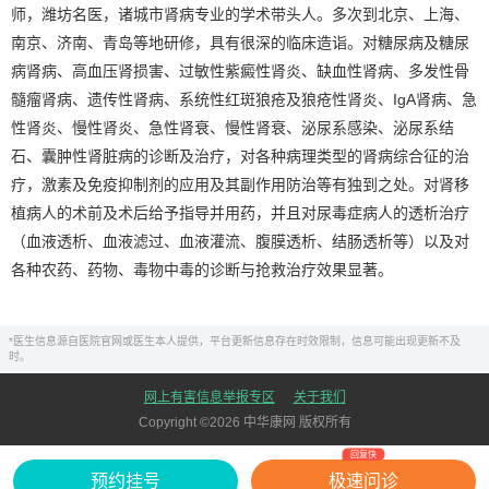
师，潍坊名医，诸城市肾病专业的学术带头人。多次到北京、上海、
南京、济南、青岛等地研修，具有很深的临床造诣。对糖尿病及糖尿
病肾病、高血压肾损害、过敏性紫癜性肾炎、缺血性肾病、多发性骨
髓瘤肾病、遗传性肾病、系统性红斑狼疮及狼疮性肾炎、IgA肾病、急
性肾炎、慢性肾炎、急性肾衰、慢性肾衰、泌尿系感染、泌尿系结
石、囊肿性肾脏病的诊断及治疗，对各种病理类型的肾病综合征的治
疗，激素及免疫抑制剂的应用及其副作用防治等有独到之处。对肾移
植病人的术前及术后给予指导并用药，并且对尿毒症病人的透析治疗
（血液透析、血液滤过、血液灌流、腹膜透析、结肠透析等）以及对
各种农药、药物、毒物中毒的诊断与抢救治疗效果显著。
*医生信息源自医院官网或医生本人提供，平台更新信息存在时效限制，信息可能出现更新不及
时。
网上有害信息举报专区
关于我们
Copyright ©
2026
中华康网 版权所有
回复快
预约挂号
极速问诊