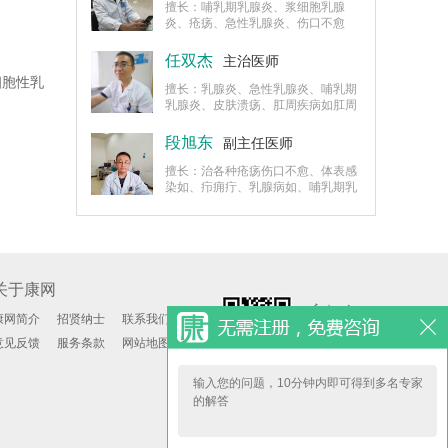
中药内服外用治疗。
擅长：哺乳期乳腺炎、浆细胞乳腺
炎、疮疡、急性乳腺炎、伤口不愈
合、糖尿病足、体表难愈性溃疡、周
围血管病、皮肤病、各种难愈性疾病
任双杰
主治医师
中西医结合诊治。
细胞性乳
擅长：乳腺炎、急性乳腺炎、哺乳期
乳腺炎、皮肤溃疡、肛周疾病如肛周
囊肿、肛周湿疹、肛周皮炎、肛周脓
肿的手术及中医外治法。
段旭东
副主任医师
擅长：治各种疮疡伤口不愈、体表感
染如、疖痈疔、乳腺病如、哺乳期乳
腺炎、浆细胞性乳腺炎、肉芽肿性乳
腺炎、皮肤病的中医内外治疗及肛肠
病的手术及中医外治法
关于康网
康网简介
招贤纳士
联系我们
意见反馈
服务条款
网站地图