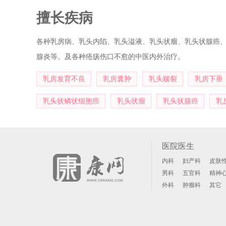
擅长疾病
各种乳房病、乳头内陷、乳头溢液、乳头状瘤、乳头状腺癌
腺炎等、及各种疮疡伤口不愈的中医内外治疗。
乳房发育不良
乳房囊肿
乳头皲裂
乳房下垂
乳头状鳞状细胞癌
乳头状瘤
乳头状腺癌
乳
医院医生
内科
妇产科
皮肤
男科
五官科
精神
外科
肿瘤科
其它