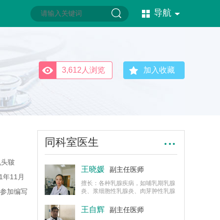
导航
3,612人浏览
加入收藏
同科室医生
乳头皲
王晓媛
副主任医师
年11月
擅长：各种乳腺疾病，如哺乳期乳腺
，参加编写
炎、浆细胞性乳腺炎、肉芽肿性乳腺
炎、乳晕部脓肿。还有各种体表感
染，如丹毒、淋巴结炎、甲沟炎、腮
王自辉
副主任医师
腺炎、静脉炎、蜂窝织炎、疖疔痈等