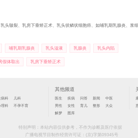
、乳头皲裂、乳房下垂矫正术、乳头状鳞状细胞癌、如哺乳期乳腺炎、浆
哺乳期乳腺炎
乳头溢液
乳腺炎
乳头内陷
房假体取出
乳房下垂矫正术
其他频道
性病科
儿科
医生
疾病
问答
新闻
中医
心理科
不孕不育
男性
女性
育儿
整形
大众
解梦
图库
特别声明：本站内容仅供参考，不作为诊断及医疗依据
广播电视节目制作经营许可证：
(京)字第09345号