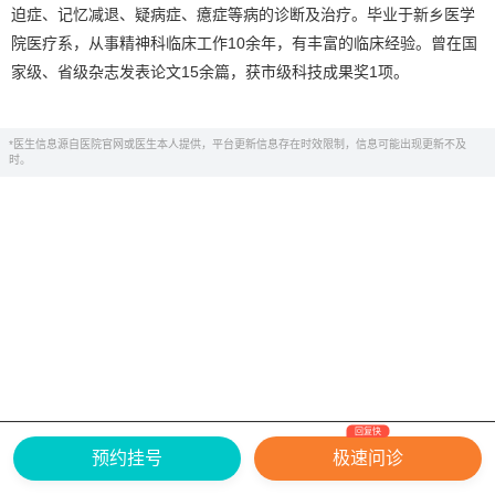
迫症、记忆减退、疑病症、癔症等病的诊断及治疗。毕业于新乡医学
院医疗系，从事精神科临床工作10余年，有丰富的临床经验。曾在国
家级、省级杂志发表论文15余篇，获市级科技成果奖1项。
*医生信息源自医院官网或医生本人提供，平台更新信息存在时效限制，信息可能出现更新不及
时。
回复快
网上有害信息举报专区
关于我们
预约挂号
极速问诊
Copyright ©
2026
中华康网 版权所有