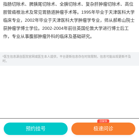
指肠切除术、脾胰尾切除术、全胰切除术、复杂肝肿瘤切除术、高位
胆管癌根治术及常见胃肠道肿瘤手术等。1995年毕业于天津医科大学
临床专业，2002年毕业于天津医科大学肿瘤学专业，师从郝希山院士
获肿瘤学博士学位。2002-2004年前往英国伦敦大学进行博士后工
作，专业从事腹部肿瘤外科的临床及基础研究。
*医生信息源自医院官网或医生本人提供，平台更新信息存在时效限制，信息可能出现更新不及
时。
回复快
网上有害信息举报专区
关于我们
预约挂号
极速问诊
Copyright ©
2026
中华康网 版权所有