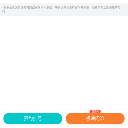
*医生信息源自医院官网或医生本人提供，平台更新信息存在时效限制，信息可能出现更新不及
时。
回复快
网上有害信息举报专区
关于我们
预约挂号
极速问诊
Copyright ©
2026
中华康网 版权所有