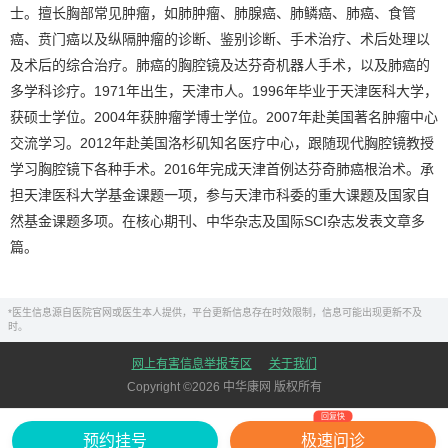
士。擅长胸部常见肿瘤，如肺肿瘤、肺腺癌、肺鳞癌、肺癌、食管
癌、贲门癌以及纵隔肿瘤的诊断、鉴别诊断、手术治疗、术后处理以
及术后的综合治疗。肺癌的胸腔镜及达芬奇机器人手术，以及肺癌的
多学科诊疗。1971年出生，天津市人。1996年毕业于天津医科大学，
获硕士学位。2004年获肿瘤学博士学位。2007年赴美国著名肿瘤中心
交流学习。2012年赴美国洛杉矶知名医疗中心，跟随现代胸腔镜教授
学习胸腔镜下各种手术。2016年完成天津首例达芬奇肺癌根治术。承
担天津医科大学基金课题一项，参与天津市科委的重大课题及国家自
然基金课题多项。在核心期刊、中华杂志及国际SCI杂志发表文章多
篇。
*医生信息源自医院官网或医生本人提供，平台更新信息存在时效限制，信息可能出现更新不及
时。
网上有害信息举报专区
关于我们
Copyright ©
2026
中华康网 版权所有
回复快
预约挂号
极速问诊