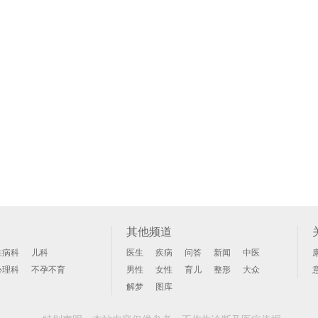
其他频道
性病科
儿科
医生
疾病
问答
新闻
中医
心理科
不孕不育
男性
女性
育儿
整形
大众
解梦
图库