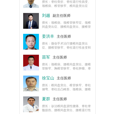
会骨科专
擅长：脊柱骨折、脊柱退行性病变、
颈椎病、椎管狭窄、椎间盘突出症
等，以及脊柱结核、肿瘤、非特异性
炎症等，对微创治疗脊柱外科各种疾
刘越
副主任医师
病有一定的研究和经验。
擅长：颈椎病、颈椎管狭窄症、颈椎
间盘突出症、腰椎间盘突出、腰椎管
狭窄、腰椎滑脱、脊柱骨折、脊柱侧
弯等各种脊柱疾患的诊断与治疗。
姜洪丰
主任医师
擅长：微创手术治疗腰椎间盘突出
症、腰椎管狭窄、脊柱退行性改变和
创伤、脊柱肿瘤、脊柱畸形、脊柱结
核、脊柱骨折、颈椎病等。
苗军
主任医师
擅长：颈椎病、腰椎间盘突出、腰椎
管狭窄、胸椎管狭窄、脊柱肿瘤、脊
柱结核、上颈椎疾病、椎管内肿瘤、
脊柱畸形的诊断与治疗，在脊柱肿瘤
徐宝山
主任医师
和脊柱畸形方面有很深的造诣。
擅长：椎间盘突出、椎管狭窄、脊柱
侧弯、脊柱后凸畸形、颈椎病、腰椎
滑脱症、椎体骨折、脊柱肿瘤的诊断
和手术治疗。
夏群
主任医师
擅长：诊治椎间盘源性腰痛、脊柱脊
髓损伤、腰椎间盘突出、腰椎退行性