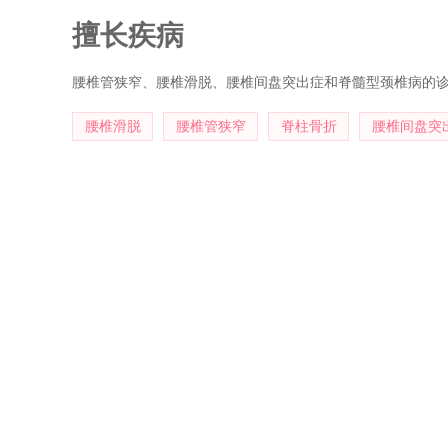
复医学会脊柱脊髓专业委员会脊柱脊髓基础研究学组委员，
擅长疾病
业委员会脊柱学组委员。
腰椎管狭窄、腰椎滑脱、腰椎间盘突出症和脊髓型颈椎病的
腰椎滑脱
腰椎管狭窄
脊柱骨折
腰椎间盘突