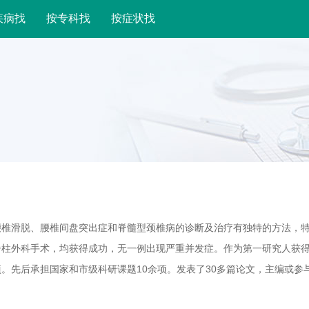
疾病找
按专科找
按症状找
腰椎滑脱、腰椎间盘突出症和脊髓型颈椎病的诊断及治疗有独特的方法，
脊柱外科手术，均获得成功，无一例出现严重并发症。作为第一研究人获
。先后承担国家和市级科研课题10余项。发表了30多篇论文，主编或参
利亚、法国、意大利、瑞士、马来西亚、新加坡等多国进行学术访问。现