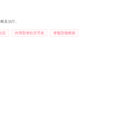
中华医学会天津分会骨科专业委员会脊柱学组委员，中国医师学会天津分
诊断及治疗。
出症
外周型脊柱关节炎
脊髓型颈椎病