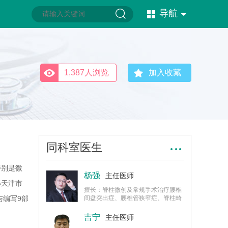
导航
1,387人浏览
加入收藏
同科室医生
特别是微
杨强
主任医师
得天津市
擅长：脊柱微创及常规手术治疗腰椎
与编写9部
间盘突出症、腰椎管狭窄症、脊柱畸
形、腰椎滑脱、颈椎病、颈椎间盘突
任中国康
出、颈椎管狭窄、脊柱病理性骨折等
吉宁
主任医师
疾病。