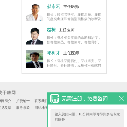
疾病、颈椎病、腰椎管狭窄症。
郝永宏
主任医师
擅长：腰椎管狭窄、腰椎滑脱、腰椎
间盘突出症和脊髓型颈椎病的诊断及
治疗。
赵栋
主任医师
擅长：脊柱相关疾病的诊断和治疗，
如脊柱侧凸、脊柱侧弯、脊柱骨折、
脊柱裂、脊柱畸形以及强直性脊柱炎
继发畸形。
邓树才
主任医师
擅长：脊柱脊髓损伤、脊柱退变、脊
柱畸形、脊柱肿瘤，应用椎弓根螺钉
加椎间融合器治疗腰椎滑脱症，颈椎
急性损伤的治疗，多节段退变性腰椎
管狭窄伴不稳的手术治疗。
关于康网
康网简介
招贤纳士
联系我们
意见反馈
服务条款
网站地图