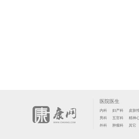
医院医生
内科
妇产科
皮肤
男科
五官科
精神
外科
肿瘤科
其它