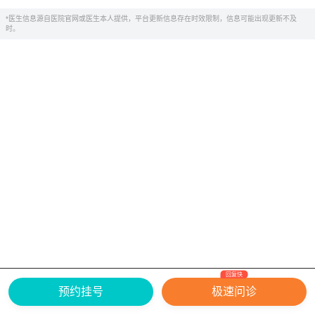
*医生信息源自医院官网或医生本人提供，平台更新信息存在时效限制，信息可能出现更新不及
时。
回复快
网上有害信息举报专区
关于我们
预约挂号
极速问诊
Copyright ©
2026
中华康网 版权所有