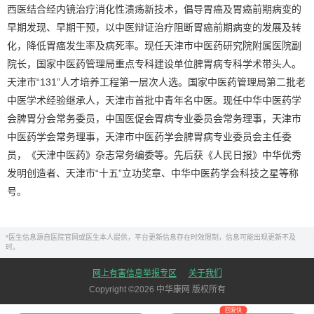
西医结合经内镜治疗消化性溃疡新技术，倡导胃癌及胃癌前期病变的
早期发现、早期干预，以中医辩证治疗阻断胃癌前期病变的发展及转
化，降低胃癌发生率及病死率。现任天津市中医药研究院附属医院副
院长，国家中医药管理局重点专科建设单位脾胃病专科学术带头人。
天津市“131”人才培养工程第一层次人选。国家中医药管理局第二批老
中医学术经验继承人，天津市首批中青年名中医。现任中华中医药学
会脾胃分会常务委员，中国医促会胃病专业委员会常务理事，天津市
中医药学会常务理事，天津市中医药学会脾胃病专业委员会主任委
员，《天津中医药》杂志常务编委等。先后获《人民日报》中华优秀
发明创造者、天津市“十五”立功奖章、中华中医药学会科技之星等称
号。
*医生信息源自医院官网或医生本人提供，平台更新信息存在时效限制，信息可能出现更新不及
时。
网上有害信息举报专区
关于我们
Copyright ©
2026
中华康网 版权所有
回复快