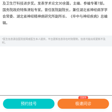
及卫生厅科技进步奖。发表学术论文30余篇，主编、参编专著7部。
国务院政府特殊津贴专家。曾任医院副院长，兼任湖北省神经病学学
会常委、湖北省神经精神病研究所副所长、《卒中与神经疾病》总编
辑。
*医生信息源自医院官网或医生本人提供，平台更新信息存在时效限制，信息可能出现更新不及
时。
回复快
网上有害信息举报专区
关于我们
预约挂号
极速问诊
Copyright ©
2026
中华康网 版权所有