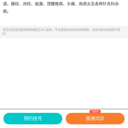
调、痛经、闭经、崩漏、颈腰椎病、头痛、肩周炎及各种针灸科杂
病。
*医生信息源自医院官网或医生本人提供，平台更新信息存在时效限制，信息可能出现更新不及
时。
回复快
网上有害信息举报专区
关于我们
预约挂号
极速问诊
Copyright ©
2026
中华康网 版权所有