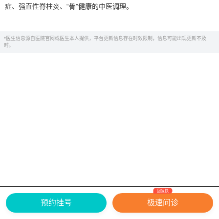
症、强直性脊柱炎、“骨”健康的中医调理。
*医生信息源自医院官网或医生本人提供，平台更新信息存在时效限制，信息可能出现更新不及
时。
回复快
网上有害信息举报专区
关于我们
预约挂号
极速问诊
Copyright ©
2026
中华康网 版权所有