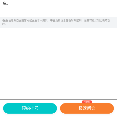
病。
*医生信息源自医院官网或医生本人提供，平台更新信息存在时效限制，信息可能出现更新不及
时。
回复快
网上有害信息举报专区
关于我们
预约挂号
极速问诊
Copyright ©
2026
中华康网 版权所有