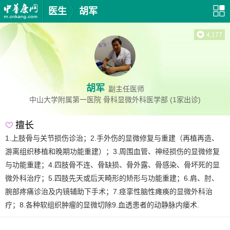
医生
胡军
4,177
胡军
副主任医师
中山大学附属第一医院
骨科显微外科医学部
(1家出诊)
擅长
1.上肢骨与关节损伤诊治；2.手外伤的显微修复与重建（再植再造、
游离组织移植和晚期功能重建）；3.周围血管、神经损伤的显微修复
与功能重建；4.四肢骨不连、骨缺损、骨外露、骨感染、骨坏死的显
微外科治疗；5.四肢先天或后天畸形的矫形与功能重建；6.肩、肘、
腕部疼痛诊治及内镜辅助下手术；7.痉挛性脑性瘫痪的显微外科治
疗；8.各种软组织肿瘤的显微切除9.血透患者的动静脉内瘘术.