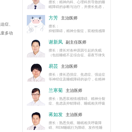
基金课题
擅长：精神内科、心理科所导致的睡
眠障碍的诊断与治疗，并擅长焦虑，
抑郁等疾病的诊治。
方芳
主治医师
强迫症、
擅长：
抑郁障碍，精神分裂症，双相情感障
儿童多动
碍，儿童期精神情绪障碍等疾病的诊
治。
谢新凤
副主任医师
擅长：擅长对各种原因引起的失眠
（包括睡眠不足综合征、昼夜节律失
调性睡眠障碍、发作性睡病、睡行症
等）、神经症（包括抑焦虑症、强迫
易芸
主治医师
症、恐惧症、躯体形式障碍等）、精
神分裂症、心境障碍（包括躁狂症、
擅长：擅长恐惧症、焦虑症、强迫症
抑郁症、双相障碍）、儿童精神心理
等神经症及睡眠障碍的诊疗，在精神
问题（包括儿童情绪障碍、儿童多动
分裂症、心境障碍、儿童青少年心理
症）的诊治以及儿童、青少年各种心
行为及情绪障碍诊疗上也有一定经
兰寒菊
主治医师
理障碍的早期干预及治疗。
验。
擅长：熟悉双相情感障碍、精神分裂
症、焦虑及抑郁障碍、睡眠相关呼吸
障碍、REM睡眠行为障碍、发作性睡
病等疾病的诊治。
蒋如发
主治医师
擅长：熟悉失眠、睡眠相关呼吸障
碍、REM睡眠行为障碍、发作性睡