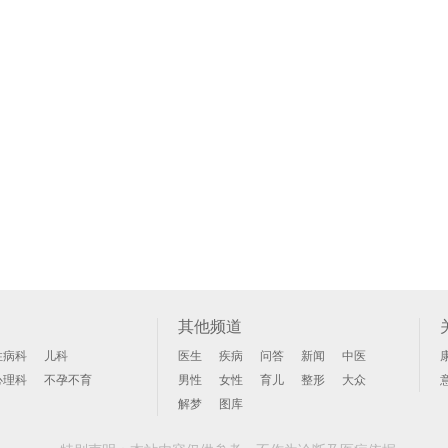
其他频道
性病科
儿科
医生
疾病
问答
新闻
中医
心理科
不孕不育
男性
女性
育儿
整形
大众
解梦
图库