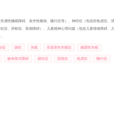
卫生中心、广西医科大学等自然基金课题的研究，目前有自己独立的自筹
律失调性睡眠障碍、发作性睡病、睡行症等）、神经症（包括抑焦虑症、
躁狂症、抑郁症、双相障碍）、儿童精神心理问题（包括儿童情绪障碍、
疗。
合征
躁狂
失眠
非器质性失眠症
顽固性失眠
躯体形式障碍
躁狂症
恐惧症
焦虑症
睡行症