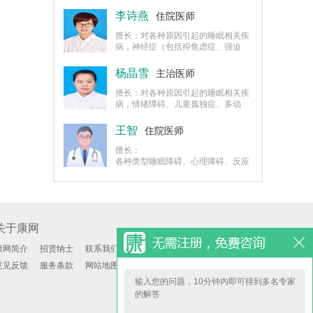
病、不宁腿综合征、抑郁症、焦虑症
等认知、睡眠障碍的诊治。
李诗燕
住院医师
擅长：对各种原因引起的睡眠相关疾
病，神经症（包括抑焦虑症、强迫
症、恐惧症、躯体形式障碍等）、精
神分裂症、心境障碍（包括躁狂症、
杨晶雪
主治医师
抑郁症、双相障碍）的诊治以及心理
障碍的早期干预及治疗。
擅长：对各种原因引起的睡眠相关疾
病，情绪障碍、儿童孤独症、多动
症，焦虑、抑郁症、神经官能症等疾
病、精神分裂症、心境障碍（包括躁
王智
住院医师
狂症、抑郁症、双相障碍）的诊治以
及心理障碍的早期干预及治疗。
擅长：
各种类型睡眠障碍、心理障碍、反应
性精神障碍的诊治，尤其在失眠症、
抑郁症、焦虑症、恐怖症、强迫症、
疑病症等疾病的诊断治疗。
关于康网
康网简介
招贤纳士
联系我们
意见反馈
服务条款
网站地图