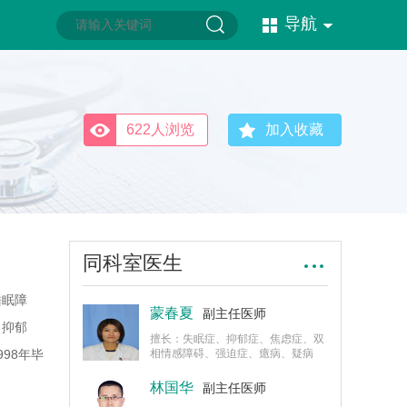
导航
622人浏览
加入收藏
同科室医生
睡眠障
蒙春夏
副主任医师
、抑郁
擅长：失眠症、抑郁症、焦虑症、双
98年毕
相情感障碍、强迫症、癔病、疑病
症、躯体化障碍等精神心理疾病。
长沙、北
林国华
副主任医师