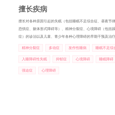
京等地精神病院学习睡眠相关疾病的诊治。曾参与上海精神
擅长疾病
研究。有多篇论文在国家级及省级医学期刊上公开发表。
擅长对各种原因引起的失眠（包括睡眠不足综合征、昼夜节
恐惧症、躯体形式障碍等）、精神分裂症、心境障碍（包括
症）的诊治以及儿童、青少年各种心理障碍的早期干预及治
精神分裂症
多动症
发作性睡病
睡眠不足综
入睡障碍性失眠
抑郁症
心境障碍
睡眠障碍
强迫症
心理障碍