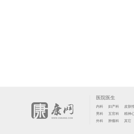
医院医生
内科
妇产科
皮肤
男科
五官科
精神
外科
肿瘤科
其它