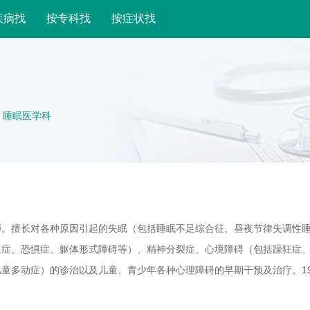
疾病找
按专科找
按症状找
 睡眠医学科
师。擅长对各种原因引起的失眠（包括睡眠不足综合征、昼夜节律失调性
迫症、恐惧症、躯体形式障碍等）、精神分裂症、心境障碍（包括躁狂症
童多动症）的诊治以及儿童、青少年各种心理障碍的早期干预及治疗。19
关疾病、神经症、情感障碍、精神分裂症的诊治、教学和科研工作。曾到