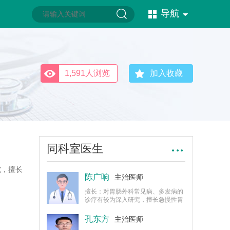
导航
1,591人浏览
加入收藏
同科室医生
究，擅长
陈广响
主治医师
擅长：对胃肠外科常见病、多发病的
诊疗有较为深入研究，擅长急慢性胃
炎、胃出血、肠胃炎、胃溃疡、胃
癌、结直肠癌等疾病的诊治。
孔东方
主治医师