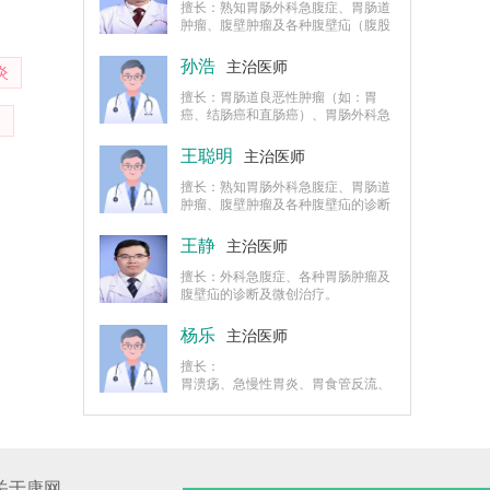
擅长：熟知胃肠外科急腹症、胃肠道
肿瘤、腹壁肿瘤及各种腹壁疝（腹股
沟疝、腹壁疝、切口疝、造口旁疝）
的诊断及治疗。
孙浩
主治医师
炎
擅长：胃肠道良恶性肿瘤（如：胃
癌、结肠癌和直肠癌）、胃肠外科急
病
腹症（如：急性阑尾炎、消化道穿
孔、嵌顿疝和绞窄性肠梗阻等疾病）
王聪明
主治医师
的诊断和治疗，能独立完成腹腔镜阑
尾切除术。
擅长：熟知胃肠外科急腹症、胃肠道
肿瘤、腹壁肿瘤及各种腹壁疝的诊断
及治疗，有一定的临床经验。
王静
主治医师
擅长：外科急腹症、各种胃肠肿瘤及
腹壁疝的诊断及微创治疗。
杨乐
主治医师
擅长：
胃溃疡、急慢性胃炎、胃食管反流、
胃息肉、胃排空障碍等疾病的诊断及
治疗，有一定的临床经验。
关于康网