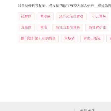
对胃肠外科常见病、多发病的诊疗有较为深入研究，擅长急
残胃癌
胃溃疡
急性浅表性胃炎
小儿胃炎
直肠癌
胃癌
急性出血性胃炎
急性胃扩张
幽门螺杆菌引起的胃炎
胃肠炎
胃出口梗阻
医院医生