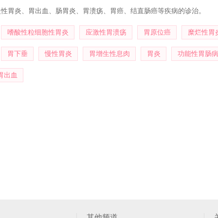
慢性胃炎、胃出血、肠胃炎、胃溃疡、胃癌、结直肠癌等疾病的诊治。
嗜酸性粒细胞性胃炎
应激性胃溃疡
胃原位癌
糜烂性胃
胃下垂
慢性胃炎
胃增生性息肉
胃炎
功能性胃肠
胃出血
其他频道