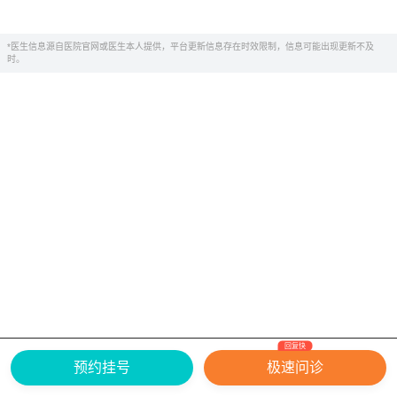
*医生信息源自医院官网或医生本人提供，平台更新信息存在时效限制，信息可能出现更新不及
时。
回复快
网上有害信息举报专区
关于我们
预约挂号
极速问诊
Copyright ©
2026
中华康网 版权所有