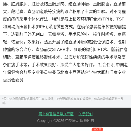
瘘、肛周脓肿、肛管及结直肠息肉、结直肠肿瘤、直肠脱垂，直肠前
突，藏毛窦、直肠阴道瘘等疾病的诊治积累了丰富的经验。对不同程
度的痔疮采用个体化疗法，特别是痔上粘膜环切钉合术(PPH)、TST
和自动负压套扎术(RPH),采用微创方式，在确保患者精细控便的前提
下，达到肛门外无创口，无需坐浴，手术风险小，操作时间短，疼痛
轻，恢复快，效果好。熟悉开展了结直肠肿瘤的超低位保肛术、晚期
肿瘤的综合治疗、直肠前突STARR术、肛瘘的微创LIFT术、骶前肿瘤
切除、直肠阴道瘘推移瓣修补术、盆底功能障碍性疾病的手术以及复
杂肛瘘手术等，手术效果良好，深受广大患者好评。 社会任职 中国老
年保健协会肛肠专业委员会委员北京中西医结合学会大肠肛门病专业
委员会委员
*医生信息源自医院官网或医生本人提供，平台更新信息存在时效限制，信息可能出现更新不及
时。
网上有害信息举报专区
关于我们
Copyright ©
2026
中华康网 版权所有
回复快