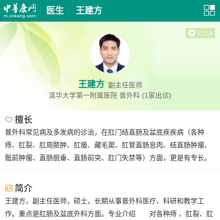
医生
王建方
2,213
王建方
副主任医师
清华大学第一附属医院
普外科
(1家出诊)
擅长
普外科常见病及多发病的诊治，在肛门结直肠及盆底疾疾病（各种
痔、肛裂、肛周脓肿、肛瘘、藏毛窦、肛管直肠息肉、结直肠肿瘤、
骶前肿瘤、直肠脱垂、直肠前突、肛门失禁等）方面，更是有专长。
简介
王建方，副主任医师，硕士，长期从事普外科医疗、科研和教学工
作。重点是肛肠及盆底外科方面。专业介绍 对各种痔 、肛裂、肛