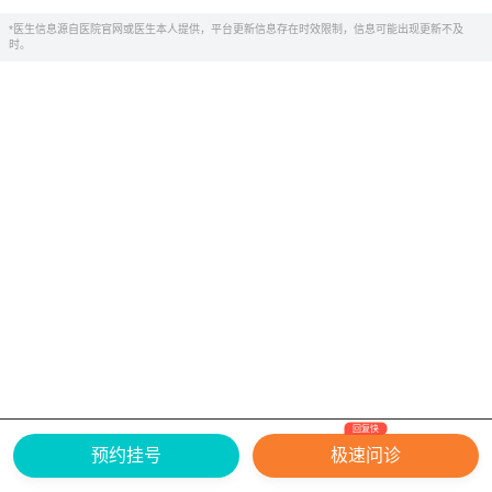
*医生信息源自医院官网或医生本人提供，平台更新信息存在时效限制，信息可能出现更新不及
时。
回复快
网上有害信息举报专区
关于我们
预约挂号
极速问诊
Copyright ©
2026
中华康网 版权所有