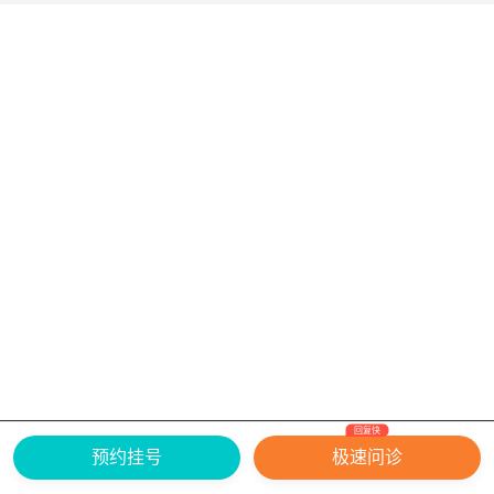
回复快
网上有害信息举报专区
关于我们
预约挂号
极速问诊
Copyright ©
2026
中华康网 版权所有