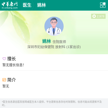
医生
姚林
2,978
姚林
住院医师
深圳市妇幼保健院
放射科
(1家出诊)
擅长
暂无擅长信息！
简介
暂无
*医生信息源自医院官网或医生本人提供，平台更新信息存在时效限制，信息可能出现更新不及
时。