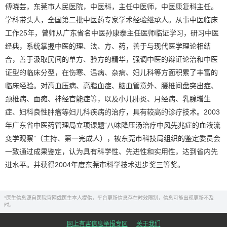
傅晓芸，东莞市人民医院，中医科，主任中医师，中医康复科主任。
学科带头人，全国第二批中医药专家学术经验继承人。从事中医临床
工作25年，曾师从广东省名中医孙康泰主任医师临证学习，研习中医
经典，系统掌握中医的理、法、方、药，善于与现代医学理论相结
合，善于汲取民间的单方、验方的精华，强调中医的辩证论治和中医
证型的临床分型，在伤寒、温病、杂病、妇儿科等方面积累了丰富的
临床经验。对高血压病、高脂血症、脑血管意外、腰椎间盘突出症、
颈椎病、面瘫、神经官能症等，以及小儿肺炎、月经病、乳腺增生
症、妇科良性肿瘤等妇儿科疾病的治疗，具有较高的诊疗技术。2003
年广东省中医药管理局立项课题“八味降压汤治疗中风先兆症的血液流
变学观察”（主持、第一完成人），被东莞市科技局组织的鉴定委员会
一致通过成果鉴定，认为具有科学性、先进性和实用性，达到省内先
进水平。并获得2004年度东莞市科学技术进步奖三等奖。
*医生信息源自医院官网或医生本人提供，平台更新信息存在时效限制，信息可能出现更新不及
时。
网上有害信息举报专区
关于我们