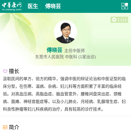
医生
傅晓芸
1,214
傅晓芸
主任中医师
东莞市人民医院
中医科
(1家出诊)
擅长
汲取民间的单方、验方的精华，强调中医的辩证论治和中医证型的临
床分型，在伤寒、温病、杂病、妇儿科等方面积累了丰富的临床经
验。对高血压病、高脂血症、脑血管意外、腰椎间盘突出症、颈椎
病、面瘫、神经官能症等，以及小儿肺炎、月经病、乳腺增生症、妇
科良性肿瘤等妇儿科疾病的治疗，具有较高的诊疗技术。
简介