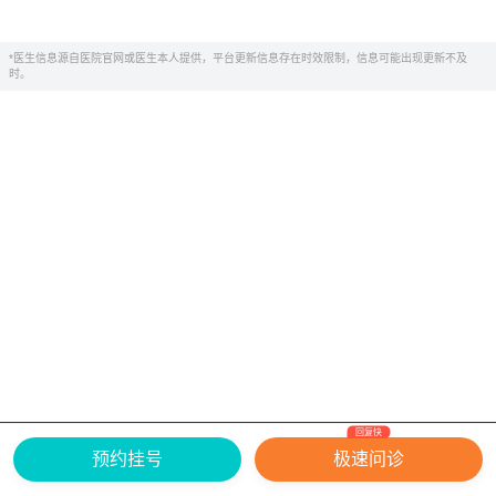
*医生信息源自医院官网或医生本人提供，平台更新信息存在时效限制，信息可能出现更新不及
时。
回复快
网上有害信息举报专区
关于我们
预约挂号
极速问诊
Copyright ©
2026
中华康网 版权所有