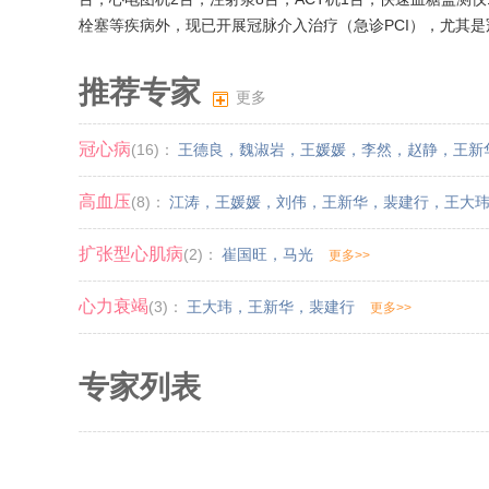
栓塞等疾病外，现已开展冠脉介入治疗（急诊PCI），尤其是
推荐专家
更多
冠心病
(16)：
王德良
，
魏淑岩
，
王媛媛
，
李然
，
赵静
，
王新
高血压
(8)：
江涛
，
王媛媛
，
刘伟
，
王新华
，
裴建行
，
王大
扩张型心肌病
(2)：
崔国旺
，
马光
更多>>
心力衰竭
(3)：
王大玮
，
王新华
，
裴建行
更多>>
专家列表