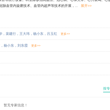
冠脉血管内旋磨技术、血管内超声等技术的开展，...
展开>>
华
，
裴建行
，
王大玮
，
杨小东
，
吕玉红
更多>>
玮
，
杨小东
，
刘东霞
更多>>
按专
暂无专家信息！