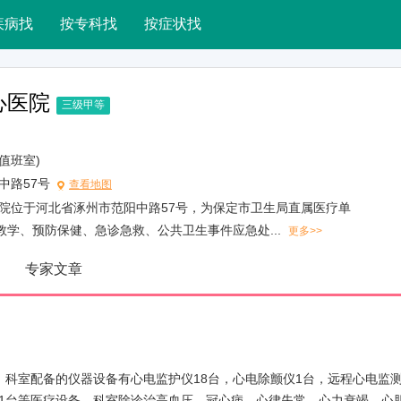
疾病找
按专科找
按症状找
心医院
三级甲等
(总值班室)
中路57号
查看地图
院位于河北省涿州市范阳中路57号，为保定市卫生局直属医疗单
教学、预防保健、急诊急救、公共卫生事件应急处...
更多>>
专家文章
科室配备的仪器设备有心电监护仪18台，心电除颤仪1台，远程心电监测
仪1台等医疗设备。科室除诊治高血压、冠心病、心律失常、心力衰竭、心