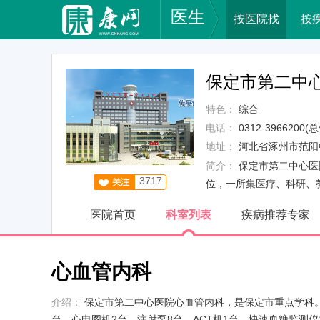
医生
按医院找
按
保定市第二中
特色：
综合
电话：
0312-3966200
地址：
河北省涿州市范阳
简介：
保定市第二中心医
3717
位，一所集医疗、科研、
医院首页
科室列表
疾病推荐专家
心血管内科
介绍：
保定市第二中心医院心血管内科，是保定市重点学科。
台，心电图机2台，注射泵8台，ACT机1台，快速血糖监测