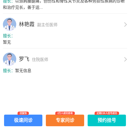
擅长：
以颈肩腰腿痛，创伤性和骨性关节炎及各种劳损性疾病的诊断
和治疗见长，善于运...
林艳霞
副主任医师
擅长：
暂无
罗飞
住院医师
擅长：
暂无信息
回复快
2万人成功咨询
近期228人挂号成功
网上有害信息举报专区
关于我们
极速问诊
专家问诊
预约挂号
Copyright ©
2026
中华康网 版权所有