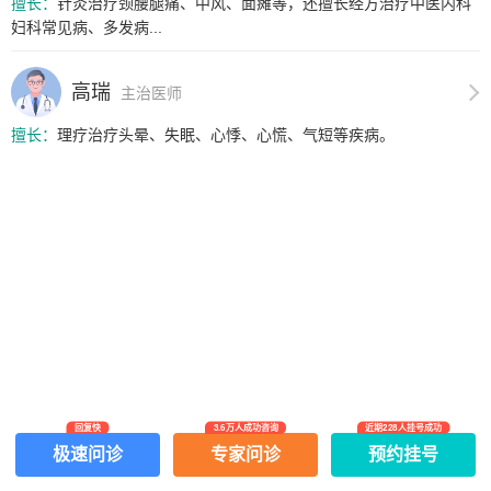
擅长：
针灸治疗颈腰腿痛、中风、面瘫等，还擅长经方治疗中医内科
妇科常见病、多发病...
高瑞
主治医师
擅长：
理疗治疗头晕、失眠、心悸、心慌、气短等疾病。
回复快
3.6万人成功咨询
近期228人挂号成功
网上有害信息举报专区
关于我们
极速问诊
专家问诊
预约挂号
Copyright ©
2026
中华康网 版权所有