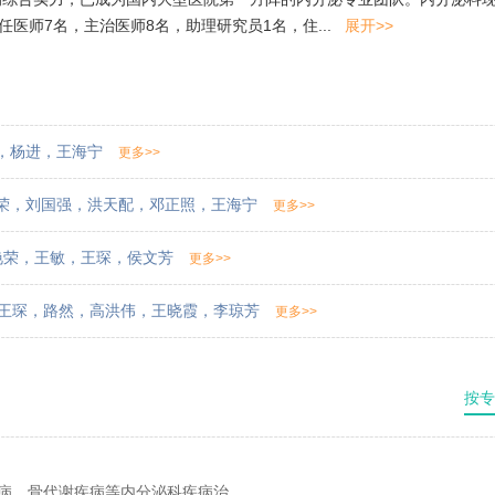
任医师7名，主治医师8名，助理研究员1名，住...
展开>>
，
杨进
，
王海宁
更多>>
荣
，
刘国强
，
洪天配
，
邓正照
，
王海宁
更多>>
艳荣
，
王敏
，
王琛
，
侯文芳
更多>>
王琛
，
路然
，
高洪伟
，
王晓霞
，
李琼芳
更多>>
按专
病、骨代谢疾病等内分泌科疾病治