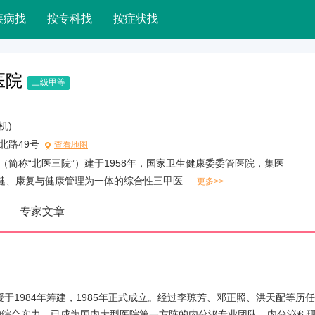
疾病找
按专科找
按症状找
医院
三级甲等
总机)
北路49号
查看地图
（简称“北医三院”）建于1958年，国家卫生健康委委管医院，集医
、康复与健康管理为一体的综合性三甲医...
更多>>
专家文章
1984年筹建，1985年正式成立。经过李琼芳、邓正照、洪天配等历
的综合实力，已成为国内大型医院第一方阵的内分泌专业团队。内分泌科