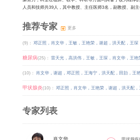
人员和技师共39人，其中教授、主任医师3名，副教授、副主
推荐专家
更多
(9)：
邓正照
，
肖文华
，
王敏
，
王艳荣
，
谢超
，
洪天配
，
王琛
糖尿病
(25)：
雷天光
，
高洪伟
，
王敏
，
王琛
，
肖文华
，
王艳
(10)：
肖文华
，
谢超
，
邓正照
，
王海宁
，
洪天配
，
田勍
，
王
甲状腺炎
(10)：
邓正照
，
肖文华
，
王艳荣
，
谢超
，
洪天配
，
专家列表
肖文华
甲状腺疾