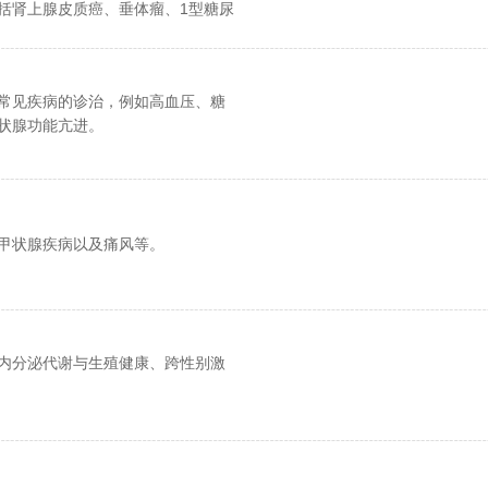
括肾上腺皮质癌、垂体瘤、1型糖尿
糖尿病、糖尿病肾病、甲状腺功能减
腺功能亢进症、肥胖症。
常见疾病的诊治，例如高血压、糖
状腺功能亢进。
甲状腺疾病以及痛风等。
内分泌代谢与生殖健康、跨性别激