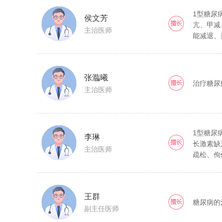
1型糖尿
侯文芳
亢、甲减
主治医师
能减退、
减退、肾
症、肾上
疾病的诊
张瀶曦
治疗糖尿
主治医师
1型糖尿
李琳
长激素缺
主治医师
疏松、佝
旁腺功能
征等疾病
王群
糖尿病的
副主任医师