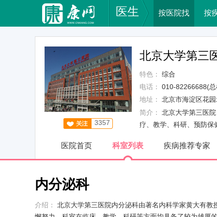
医生
按医院找
按
北京大学第三
特色：
综合
电话：
010-82266688(
地址：
北京市海淀区花园
简介：
北京大学第三医院
3357
疗、教学、科研、预防保健
医院首页
科室列表
疾病推荐专家
内分泌科
介绍：
北京大学第三医院内分泌科由著名内科学家黄大有教授于
懈努力，科室在临床、教学、科研等方面均具备了较为雄厚