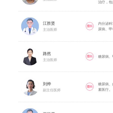
治疗，包
病、2型
退、甲状
江胜贤
内分泌科
尿病、甲
主治医师
路然
糖尿病、
主治医师
刘烨
糖尿病、
素医疗。
副主任医师