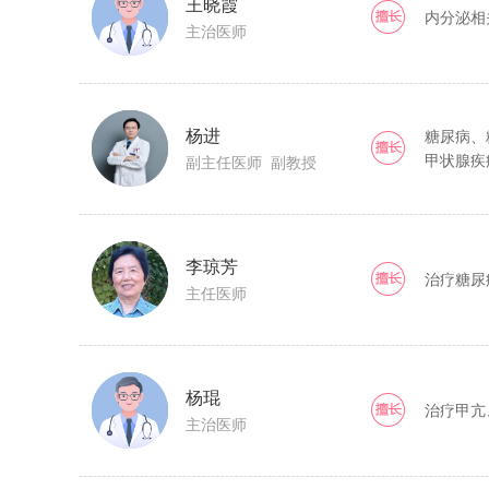
王晓霞
内分泌相
主治医师
杨进
糖尿病、
甲状腺疾
副主任医师 副教授
李琼芳
治疗糖尿
主任医师
杨琨
治疗甲亢
主治医师