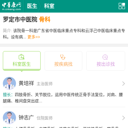
医生
科室
罗定市中医院
骨科
简介:
该院骨一科是广东省中医临床重点专科和云浮己中医临床重点专
科。设有病...
更多>>
科室医生
按疾病找
按出诊找
黄培祥
主治医师
擅长：
四肢骨折、关节脱位，运用中医传统正骨手法复位，对肩、腰
腿痛、椎间盘突出症...
钟志广
住院医师