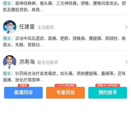
擅长：
面神经麻痹、偏头痛、三叉神经痛，颈椎、腰椎间盘突出，颈
肌及腰肌劳损、肩周...
任建雷
主治医师
擅长：
诊治中风后遗症、面瘫、肥胖、颈椎病、腰腿痛、网球肘、肩
周炎、失眠、胃肠功...
洪寿海
副主任医师
擅长：
针药结合治疗各类痛症，如头痛、颈肩腰腿痛、腹痛等，还有
面瘫、放化疗周围神...
回复快
2.7万人成功咨询
近期228人挂号成功
上一页
1
/2
下一页
极速问诊
专家问诊
预约挂号
网上有害信息举报专区
关于我们
Copyright ©
2026
中华康网 版权所有