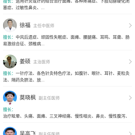
擅长：
运用针灸或针药结合治疗面瘫、各种疼痛症、下肢动脉硬化闭
塞症、过敏性鼻炎、...
徐福
主任中医师
擅长：
中风后遗症、顽固性失眠症、面瘫、腰腿痛、耳鸣、耳聋、肠
易激综合征、颈椎病...
姜硕
主治医师
擅长：
一针疗法、各色针灸特色疗法，如腹针、眼针、耳针、麦粒灸
法、隔药灸脐法、放...
莫晓枫
副主任医师
擅长：
治疗眩晕、头痛、面瘫、三叉神经痛、慢性咽炎、鼻炎、慢性腹泻、
胃炎、...
吴高飞
副主任医师