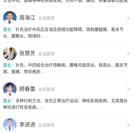
诊治中风、面瘫等神经系统疾病，月经不调、痛经、卵巢储备功能减
退、排...
周海江
主治医师
擅长：
针灸治疗中风后言语及吞咽功能障碍、颈肩腰腿痛、骨关节
炎、腱鞘炎、网球肘、...
张慧芳
主治医师
擅长：
针灸、中药结合治疗颈椎病、腰椎间盘突出、肩周炎、膝关节
病、面瘫、带状疱疹...
顾春蕾
主任医师
擅长：
多种针刺方法、龙氏正脊治疗运动、神经系统疾病，尤其擅长
脊柱退行性变疾病，...
李进进
主治医师