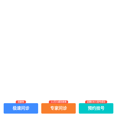
回复快
1.1万人成功咨询
近期228人挂号成功
网上有害信息举报专区
关于我们
极速问诊
专家问诊
预约挂号
Copyright ©
2026
中华康网 版权所有