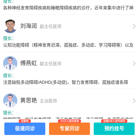
擅长：
各种神经发育障碍疾病和睡眠障碍疾病的诊疗，近年来集中进行了神
经发育...
刘海润
副主任医师
擅长：
认知功能障碍（精神发育迟滞、孤独症、多动症、学习障碍等）以及
睡眠障...
傅燕虹
副主任医师
擅长：
注意缺陷多动障碍/ADHD(多动症)、智力发育障碍、孤独症谱系障
碍...
黄思艳
主治医师
擅长：
睡眠障碍、神经发育障碍、语言发育迟缓、语言障碍、失语等疾病的
回复快
2.5万人成功咨询
近期228人挂号成功
诊治。...
极速问诊
专家问诊
预约挂号
网上有害信息举报专区
关于我们