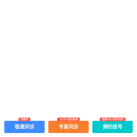
回复快
3.2万人成功咨询
近期228人挂号成功
网上有害信息举报专区
关于我们
极速问诊
专家问诊
预约挂号
Copyright ©
2026
中华康网 版权所有