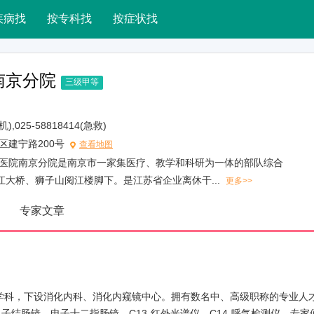
疾病找
按专科找
按症状找
南京分院
三级甲等
机),025-58818414(急救)
区建宁路200号
查看地图
医院南京分院是南京市一家集医疗、教学和科研为一体的部队综合
江大桥、狮子山阅江楼脚下。是江苏省企业离休干...
更多>>
专家文章
学科，下设消化内科、消化内窥镜中心。拥有数名中、高级职称的专业人
结肠镜、电子十二指肠镜、C13-红外光谱仪，C14-呼气检测仪。专家