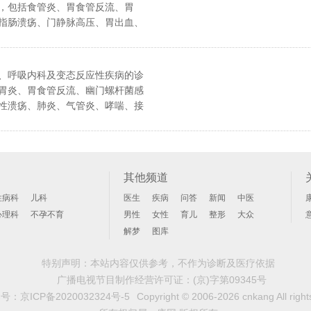
，包括食管炎、胃食管反流、胃
指肠溃疡、门静脉高压、胃出血、
肠癌等，熟悉各种消化（无痛）内
诊断、治疗。
、呼吸内科及变态反应性疾病的诊
胃炎、胃食管反流、幽门螺杆菌感
性溃疡、肺炎、气管炎、哮喘、接
等疾病。
其他频道
性病科
儿科
医生
疾病
问答
新闻
中医
心理科
不孕不育
男性
女性
育儿
整形
大众
解梦
图库
特别声明：本站内容仅供参考，不作为诊断及医疗依据
广播电视节目制作经营许可证：
(京)字第09345号
案号：
京ICP备2020032324号-5
Copyright © 2006-2026 cnkang All right