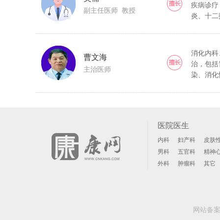
疾病诊疗
副主任医师 教授
炎、十二
肠炎、结
镜检查、
消化内科
曹文海
治，包括
主治医师
染、消化
触性皮炎
医院医生
内科
妇产科
皮肤
男科
五官科
精神
外科
肿瘤科
其它
网站备