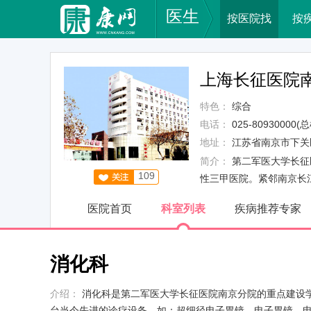
医生
按医院找
按
上海长征医院
特色：
综合
电话：
025-80930000(总
地址：
江苏省南京市下关
简介：
第二军医大学长征
109
性三甲医院。紧邻南京长
医院首页
科室列表
疾病推荐专家
消化科
介绍：
消化科是第二军医大学长征医院南京分院的重点建设
台当今先进的诊疗设备，如：超细径电子胃镜、电子胃镜、电子