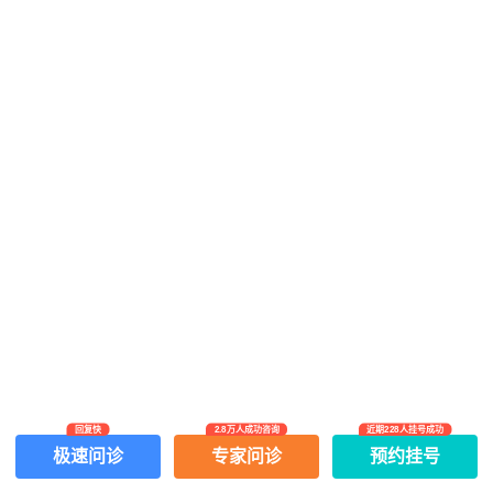
回复快
2.8万人成功咨询
近期228人挂号成功
网上有害信息举报专区
关于我们
极速问诊
专家问诊
预约挂号
Copyright ©
2026
中华康网 版权所有