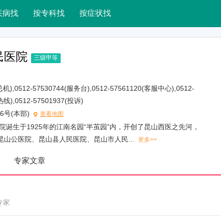
疾病找
按专科找
按症状找
民医院
三级甲等
(总机),0512-57530744(服务台),0512-57561120(客服中心),0512-
),0512-57501937(投诉)
6号(本部)
查看地图
院诞生于1925年的江南名园“半茧园”内，开创了昆山西医之先河，
山公医院、昆山县人民医院、昆山市人民...
更多>>
专家文章
专家