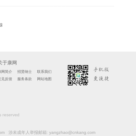
、
腺
关于康网
康网简介
招贤纳士
联系我们
意见反馈
服务条款
网站地图
s reserved
com 涉未成年人举报邮箱: yangzhao@cnkang.com