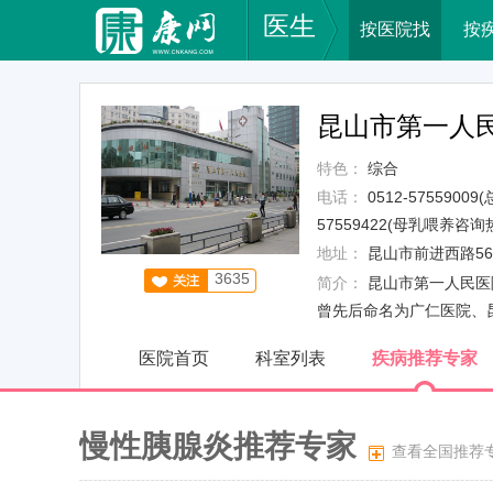
医生
按医院找
按
昆山市第一人
特色：
综合
电话：
0512-57559009
57559422(母乳喂养咨询热线
地址：
昆山市前进西路56
3635
简介：
昆山市第一人民医
曾先后命名为广仁医院、昆
医院首页
科室列表
疾病推荐专家
慢性胰腺炎推荐专家
查看全国推荐