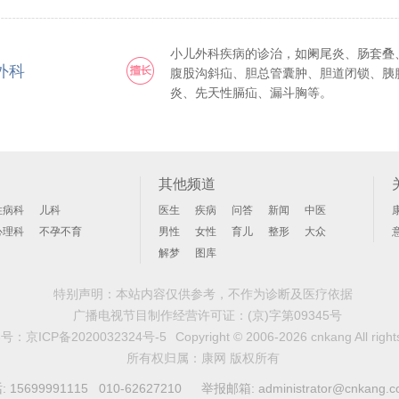
等疑难疾病的诊断、治疗和手术。
小儿外科疾病的诊治，如阑尾炎、肠套叠
外科
腹股沟斜疝、胆总管囊肿、胆道闭锁、胰
炎、先天性膈疝、漏斗胸等。
其他频道
性病科
儿科
医生
疾病
问答
新闻
中医
心理科
不孕不育
男性
女性
育儿
整形
大众
解梦
图库
特别声明：本站内容仅供参考，不作为诊断及医疗依据
广播电视节目制作经营许可证：
(京)字第09345号
案号：
京ICP备2020032324号-5
Copyright © 2006-2026 cnkang All right
所有权归属：康网 版权所有
99991115 010-62627210 举报邮箱: administrator@cnkang.