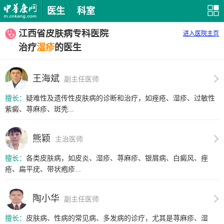
医生
科室
江西省皮肤病专科医院
进入医院主页
治疗
湿疹
的医生
王海斌
副主任医师
擅长：
疑难性及遗传性皮肤病的诊断和治疗，如痤疮、湿疹、过敏性
紫癜、荨麻疹、斑秃...
熊颖
主治医师
擅长：
各类皮肤病，如皮炎、湿疹、荨麻疹、银屑病、白癜风、痤
疮、扁平疣、带状疱疹...
陶小华
副主任医师
擅长：
皮肤病、性病的常见病、多发病的诊疗，尤其是荨麻疹、湿