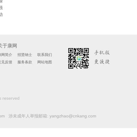
躁
强
动
、苯
伯格
、心
关于康网
康网简介
招贤纳士
联系我们
意见反馈
服务条款
网站地图
s reserved
com 涉未成年人举报邮箱: yangzhao@cnkang.com