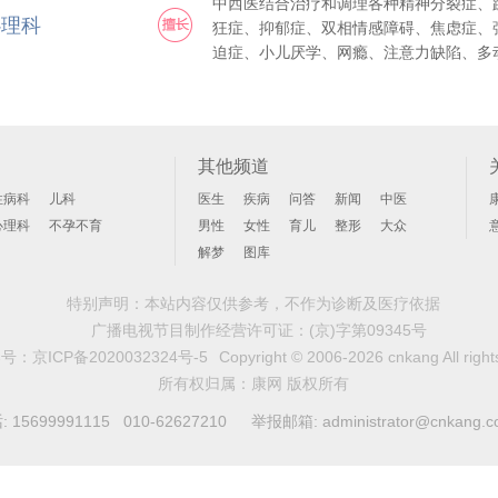
中西医结合治疗和调理各种精神分裂症、
心理科
狂症、抑郁症、双相情感障碍、焦虑症、
迫症、小儿厌学、网瘾、注意力缺陷、多
症、抽动症、精神发育迟滞(唐氏综合征
丙酮尿症)、全面发育迟缓(孤独症、阿斯
综合征)等疾病。同时善于解决各种情感
理疾病和心身疾病等。
其他频道
性病科
儿科
医生
疾病
问答
新闻
中医
心理科
不孕不育
男性
女性
育儿
整形
大众
解梦
图库
特别声明：本站内容仅供参考，不作为诊断及医疗依据
广播电视节目制作经营许可证：
(京)字第09345号
案号：
京ICP备2020032324号-5
Copyright © 2006-2026 cnkang All right
所有权归属：康网 版权所有
99991115 010-62627210 举报邮箱: administrator@cnkang.