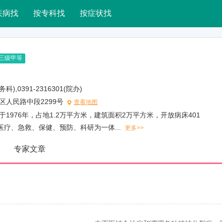
疾病找
按专科找
按症状找
三级甲等
医务科),0391-2316301(院办)
区人民路中段2299号
查看地图
1976年，占地1.2万平方米，建筑面积2万平方米，开放病床401
疗、急救、保健、预防、科研为一体...
更多>>
专家文章