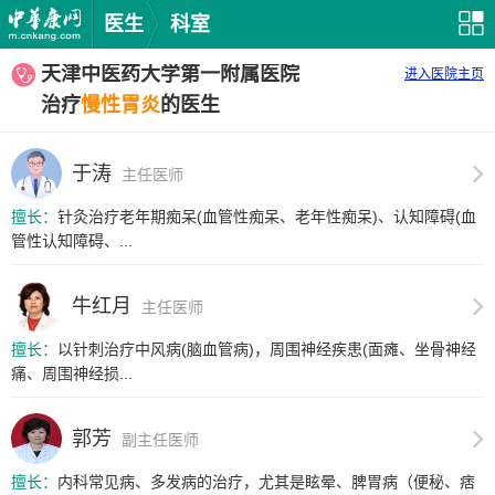
医生
科室
天津中医药大学第一附属医院
进入医院主页
治疗
慢性胃炎
的医生
于涛
主任医师
擅长：
针灸治疗老年期痴呆(血管性痴呆、老年性痴呆)、认知障碍(血
管性认知障碍、...
牛红月
主任医师
擅长：
以针刺治疗中风病(脑血管病)，周围神经疾患(面瘫、坐骨神经
痛、周围神经损...
郭芳
副主任医师
擅长：
内科常见病、多发病的治疗，尤其是眩晕、脾胃病（便秘、痞