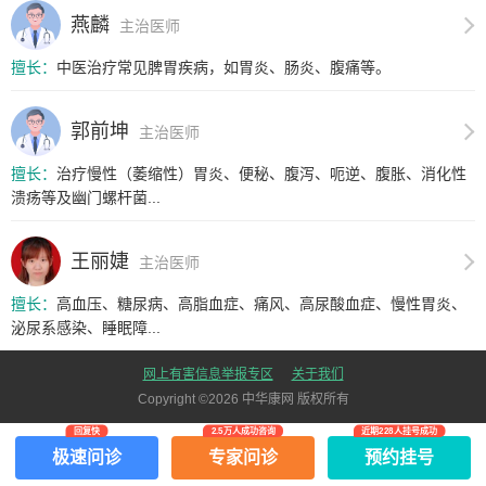
燕麟
主治医师
擅长：
中医治疗常见脾胃疾病，如胃炎、肠炎、腹痛等。
郭前坤
主治医师
擅长：
治疗慢性（萎缩性）胃炎、便秘、腹泻、呃逆、腹胀、消化性
溃疡等及幽门螺杆菌...
王丽婕
主治医师
擅长：
高血压、糖尿病、高脂血症、痛风、高尿酸血症、慢性胃炎、
泌尿系感染、睡眠障...
网上有害信息举报专区
关于我们
Copyright ©
2026
中华康网 版权所有
回复快
2.5万人成功咨询
近期228人挂号成功
极速问诊
专家问诊
预约挂号