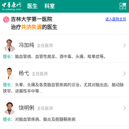
医生
科室
吉林大学第一医院
进入医院主页
治疗
共济失调
的医生
冯加纯
主任医师
擅长：
脑血管病、血管性痴呆、酒中毒、头痛、眩晕症等。
杨弋
主任医师
擅长：
头晕、头痛及各类脑血管疾病的诊治，尤其对脑出血、脑动脉
狭窄、进展性卒中等...
饶明俐
主任医师
擅长：
对脑血管疾病、脑炎及脱髓鞘疾病