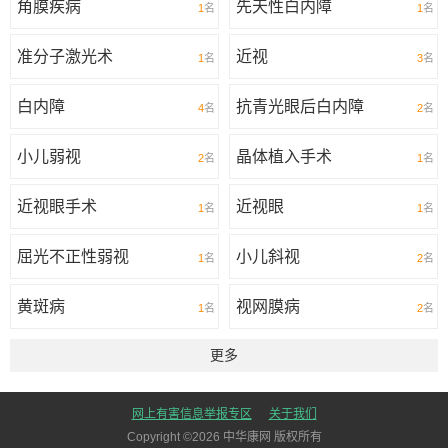
角膜疾病
先天性白内障
1
名
1
名
准分子激光术
近视
1
名
3
名
白内障
抗青光眼后白内障
4
名
2
名
小儿弱视
晶体植入手术
2
名
1
名
近视眼手术
近视眼
1
名
1
名
屈光不正性弱视
小儿斜视
1
名
2
名
黄斑病
视网膜病
1
名
2
名
更多
网上有害信息举报专区
关于我们
Copyright ©
2026
中华康网 版权所有