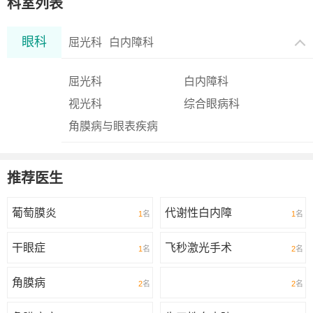
科室列表
眼科
屈光科
白内障科
屈光科
白内障科
视光科
综合眼病科
角膜病与眼表疾病
推荐医生
葡萄膜炎
代谢性白内障
1
名
1
名
干眼症
飞秒激光手术
1
名
2
名
角膜病
2
名
2
名