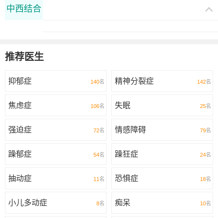
中西结合
推荐医生
抑郁症
精神分裂症
140
名
142
名
焦虑症
失眠
106
名
25
名
强迫症
情感障碍
72
名
79
名
躁郁症
躁狂症
54
名
24
名
抽动症
恐惧症
11
名
18
名
小儿多动症
痴呆
8
名
10
名