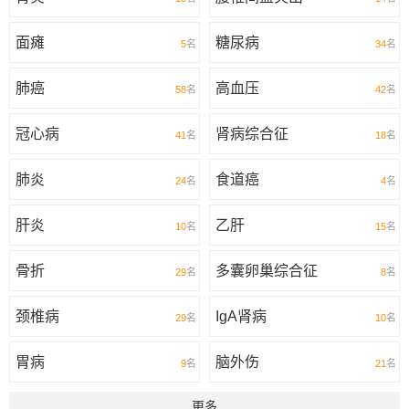
面瘫
糖尿病
5
名
34
名
肺癌
高血压
58
名
42
名
冠心病
肾病综合征
41
名
18
名
肺炎
食道癌
24
名
4
名
肝炎
乙肝
10
名
15
名
骨折
多囊卵巢综合征
29
名
8
名
颈椎病
IgA肾病
29
名
10
名
胃病
脑外伤
9
名
21
名
更多