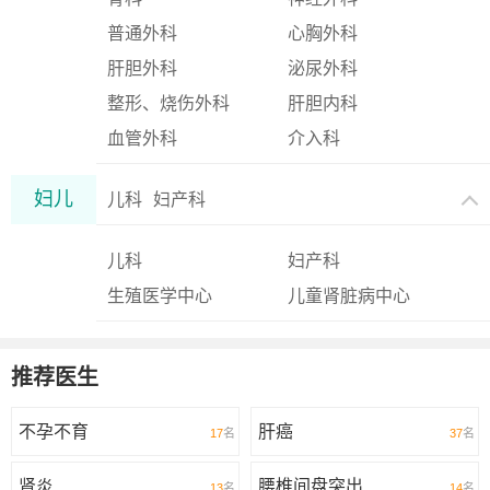
普通外科
心胸外科
肝胆外科
泌尿外科
整形、烧伤外科
肝胆内科
血管外科
介入科
妇儿
儿科
妇产科
儿科
妇产科
生殖医学中心
儿童肾脏病中心
推荐医生
不孕不育
肝癌
17
名
37
名
肾炎
腰椎间盘突出
13
名
14
名