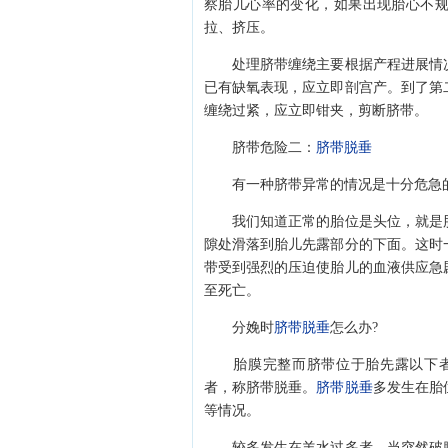
察胎儿心率的变化，如果出现胎心不
拉、挤压。
处理脐带缠绕主要根据产程进展情况
已有缺氧表现，应立即剖宫产。到了第
缠绕过紧，应立即钳夹，剪断脐带。
脐带危险二：
脐带脱垂
有一种脐带异常的情况是十分危急
我们知道正常的胎位是头位，就是胎
隙处滑落到胎儿先露部分的下面。这时
带受到强烈的压迫使胎儿的血液供应急
至死亡。
分娩时
脐带脱垂
怎么办?
胎膜完整而脐带位于胎先露以下者，
者，称脐带脱垂。
脐带脱垂
多发生在胎
等情况。
较多发生在羊水过多者，当突然破膜