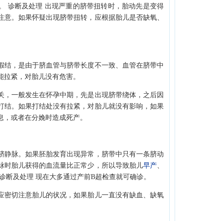
。 诊断及处理 出现严重的脐带扭转时，胎动先是变得
注意。如果怀疑出现脐带扭转，应根据胎儿是否缺氧、
结，是由于脐血管与脐带长度不一致、血管在脐带中
能拉紧，对胎儿没有危害。
，一般发生在怀孕中期，先是出现脐带绕体，之后因
打结。如果打结处没有拉紧，对胎儿就没有影响，如果
息，或者在分娩时造成死产。
静脉。如果胚胎发育出现异常，脐带中只有一条脐动
脉时胎儿获得的血流量比正常少，所以导致胎儿
早产
、
诊断及处理 现在大多通过产前B超检查就可确诊。
密切注意胎儿的状况，如果胎儿一直没有缺血、缺氧