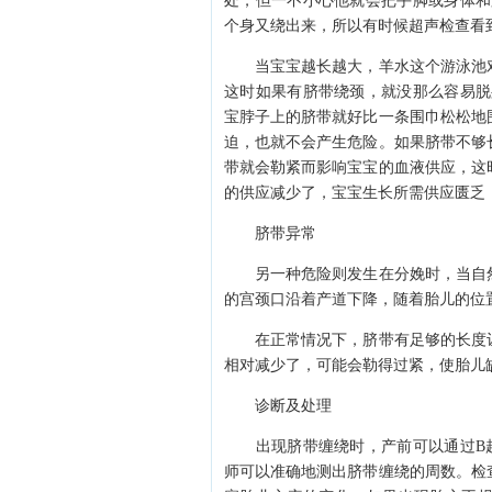
处，但一不小心他就会把手脚或身体和
个身又绕出来，所以有时候超声检查看
当宝宝越长越大，羊水这个游泳池对
这时如果有脐带绕颈，就没那么容易脱
宝脖子上的脐带就好比一条围巾松松地
迫，也就不会产生危险。如果脐带不够
带就会勒紧而影响宝宝的血液供应，这
的供应减少了，宝宝生长所需供应匮乏
脐带异常
另一种危险则发生在分娩时，当自然
的宫颈口沿着产道下降，随着胎儿的位
在正常情况下，脐带有足够的长度让
相对减少了，可能会勒得过紧，使胎儿
诊断及处理
出现脐带缠绕时，产前可以通过B超
师可以准确地测出脐带缠绕的周数。检