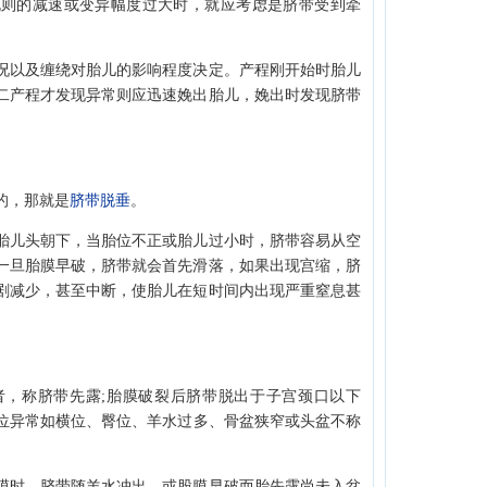
规则的减速或变异幅度过大时，就应考虑是脐带受到牵
以及缠绕对胎儿的影响程度决定。产程刚开始时胎儿
二产程才发现异常则应迅速娩出胎儿，娩出时发现脐带
的，那就是
脐带脱垂
。
儿头朝下，当胎位不正或胎儿过小时，脐带容易从空
一旦胎膜早破，脐带就会首先滑落，如果出现宫缩，脐
剧减少，甚至中断，使胎儿在短时间内出现严重窒息甚
称脐带先露;胎膜破裂后脐带脱出于子宫颈口以下
位异常如横位、臀位、羊水过多、骨盆狭窄或头盆不称
时，脐带随羊水冲出，或股膜早破而胎先露尚未入盆