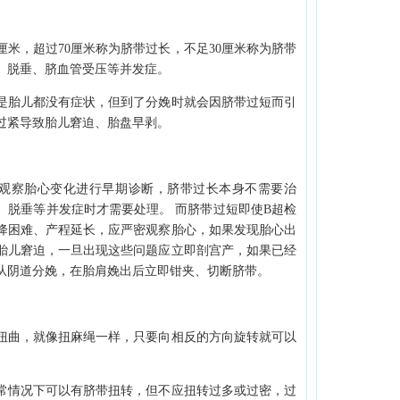
米，超过70厘米称为脐带过长，不足30厘米称为脐带
、脱垂、脐血管受压等并发症。
胎儿都没有症状，但到了分娩时就会因脐带过短而引
过紧导致胎儿窘迫、胎盘早剥。
察胎心变化进行早期诊断，脐带过长本身不需要治
、脱垂等并发症时才需要处理。 而脐带过短即使B超检
降困难、产程延长，应严密观察胎心，如果发现胎心出
胎儿窘迫，一旦出现这些问题应立即剖宫产，如果已经
从阴道分娩，在胎肩娩出后立即钳夹、切断脐带。
曲，就像扭麻绳一样，只要向相反的方向旋转就可以
情况下可以有脐带扭转，但不应扭转过多或过密，过