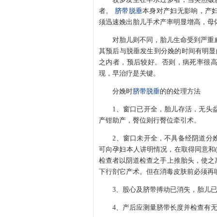
者。
脐带脱垂
本身对产妇无影响，产
须迅速娩出胎儿手术产率明显增高，母
对胎儿则不同，胎儿生命受到严重威胁
其预后与脱垂发生到分娩的时间有明显的
之内者，预后较好。否则，病死率很
现，早治疗是关键。
分娩时
脐带脱垂
的的处理方法
1、窗口已开全，胎儿存活，无头盆
产钳助产，臀位则行臀位牵引术。
2、窗口未开全，不具备经阴道分娩
可向孕妇本人讲明情况，在取得同意和
检查者以阴道检查之手上推胎头，使之
下行剖它产术。但在消毒皮肤前必须再听一
3、股心及脐带搏动已消失，胎儿已
4、产后应测量脐带长度并检查有无