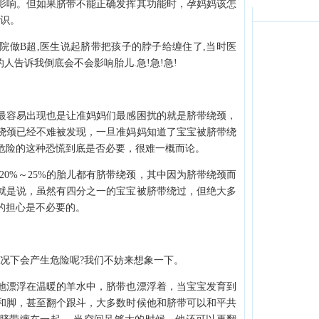
影响。但如果脐带不能正确发挥其功能时，孕妈妈该怎
知识。
做B超,医生说起脐带把孩子的脖子给缠住了,当时医
的人告诉我倒底会不会影响胎儿.急!急!急!
容易出现也是让准妈妈们最感困扰的就是脐带绕颈，
绕颈已经不难被发现，一旦准妈妈知道了宝宝被脐带绕
危险的这种恐慌到底是否必要，很难一概而论。
0%～25%的胎儿都有脐带绕颈，其中因为脐带绕颈而
就是说，虽然有四分之一的宝宝被脐带绕过，但绝大多
的担心是不必要的。
下会产生危险呢?我们不妨来想象一下。
漂浮在温暖的羊水中，脐带也漂浮着，当宝宝发育到
和脚，甚至翻个跟斗，大多数时候他和脐带可以和平共