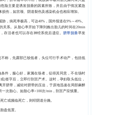
妇危险主要是诱发脱垂的因素所致，并且由于情况紧急
体损伤，如宫颈、阴道裂伤及感染机会也相应增加。
，病死率极高，可达40%，国外报道在9%～49%。
关系。从胎心率开始下降到娩出胎儿的时间在20min
高，存活者也可以存在神经系统后遗症。
脐带脱垂
早发
不称，先露部已较低者，头位可行手术动产，包括低
条件，服心好，家属在场者，征得其同意，不在场时
(或)签字后，立即行剖宫产术。这时，孕妇取头低位，
离开脐带，减轻对脐带的压迫，于原地迅速在局部麻醉
次胎心。如胎心率<100次/min，剖宫产应慎重。
死亡或频临死亡，则经阴道分娩。
胎盘低置。