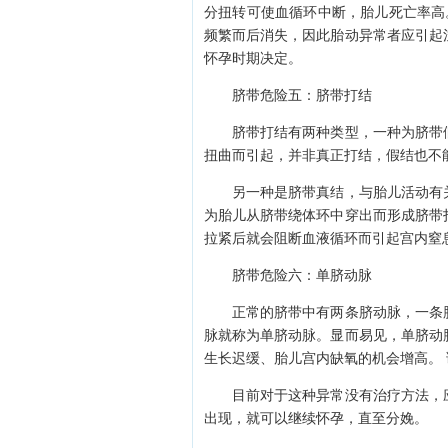
分扭转可使血循环中断，胎儿死亡率高
频繁而后消失，因此胎动异常者应引起
怀孕时期决定。
脐带危险五：脐带打结
脐带打结有两种类型，一种为脐带假
扭曲而引起，并非真正打结，假结也不
另一种是脐带真结，与胎儿活动有关
为胎儿从脐带绕体环中穿出而形成脐带
拉紧后就会阻断血液循环而引起宫内窒
脐带危险六：单脐动脉
正常的脐带中有两条脐动脉，一条脐
脉就称为单脐动脉。显而易见，单脐动
生长迟缓、胎儿宫内缺氧的机会增高。 
目前对于这种异常没有治疗方法，应
出现，就可以继续怀孕，直至分娩。