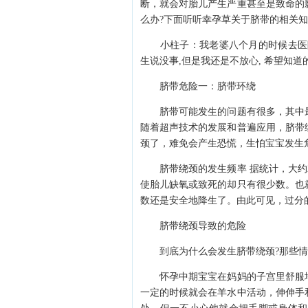
断，就会对胎儿产生严重甚至是致命的
么办?下面听听幸孕草关于脐带的相关
小柱子：我老婆八个月的时候去医院
生说没事,但是我还是不放心, 希望知道
脐带危险一：脐带环绕
脐带可能发生的问题有很多，其中最
随着超声技术的发展和普遍应用，脐带
颈了，难免会产生恐慌，生怕宝宝发生
脐带绕颈的发生频率 据统计，大约2
使胎儿缺氧或致死的却只有很少数。也
数还是安全地降生了。由此可见，过分
脐带绕颈导致的危险
到底为什么会发生脐带绕颈?那些情况
怀孕中期宝宝在妈妈的子宫里舒服地
一定的时候就会在羊水中活动，伸伸手