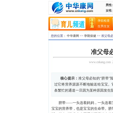
男性
女性
孕前检查
生男生女
您的位置：
中华康网
>>
孕期保健
>> 准父母
准父母必
www.cnkang.com
2
核心提示：
准父母必知的“脐带”
过它将营养源源不断地输送给宝宝。
条繁忙的通道一旦因为某种原因发生
脐带——一头连着妈妈，一头连着宝
宝宝的营养带，也是宝宝的生命带。脐