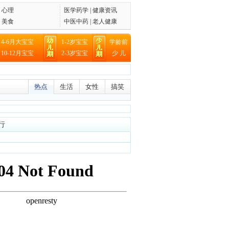
|
心理
医学
药学
|
健康资讯
|
美食
中医中药
|
老人健康
|
4-6月大宝宝
1-2岁宝宝
学龄前
|
10-12月宝宝
2-3岁宝宝
少 儿
热点
生活
女性
搞笑
行