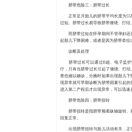
脐带危险三：脐带过长
正常足月胎儿的脐带平均长度为55厘
过短。脐带过长易导致脐带缠绕、打结
而脐带过短在怀孕期间不管孕妇还是
起胎儿下降困难，或者是因为脐带牵拉
诊断及处理
脐带过长可以通过B超、电子监护观
疗，只有当脐带过长引起了缠绕、打结
查也难以确诊，分娩时如果出现胎儿下
现异常就可早期诊断为脐带因素引起的
进入第二产程后才出现异常，可以迅速
脐带危险四：脐带扭转
脐带扭转是指脐带顺着纵轴旋转、扭
回复正常。
出现脐带扭转与胎儿活动有关，正常