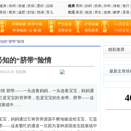
健身
|
休闲
|
保健
|
疾病
|
爱好
|
品味
健康
男科
|
妇科
|
疾病
|
外科
|
体检
|
食疗
美容
|
整形
|
减肥
|
职场
|
情感
|
育儿
生活
家居
|
旅游
|
养生
|
急救
|
解梦
|
星座
孕期保健
|
怀孕中期
产后恢复
护理保健
1-3月宝宝
怀孕晚期
|
分 娩 期
营养饮食
母乳喂养
7-9月宝宝
必知的“脐带”险情
精彩推荐
知的“脐带”险情
最新文章排
015-8-18 互联网
险情 脐带——一头连着妈妈，一头连着宝宝，妈妈通
它是宝宝的营养带，也是宝宝的生命带。脐带――这
阻塞或中……
宝，妈妈通过它将营养源源不断地输送给宝宝。它是
带――这条繁忙的通道一旦因为某种原因发生阻塞或中