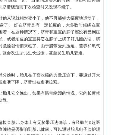
脐带缠在一起。 当空间足够大的时候，他还可以再翻
到脐带绕颈而下次检查时又发现不绕了。
他来说就相对变小了，他不再能够大幅度地运动了，
身了。 好在脐带是有一定长度的，大多数时候绕在宝
围着，在这种情况下，脐带和宝宝的脖子都没有受到压
长，或者顽皮的宝宝将它在脖子上绕了好几圈的话，脐
时危险就悄悄来临了。由于脐带受到压迫，营养和氧气
，就会发生胎儿生长迟缓，甚至发生胎儿窘迫。
分娩时，胎儿在子宫收缩的力量压迫下，要通过开大
置逐渐下降，脐带也被逐渐拉紧。
胎儿安全娩出，如果有脐带绕颈的情况，它的长度就
缺氧。
检查胎儿身体上有无脐带压迹确诊，有经验的B超医
查缠绕是否影响到胎儿健康，可以通过胎儿电子监护观