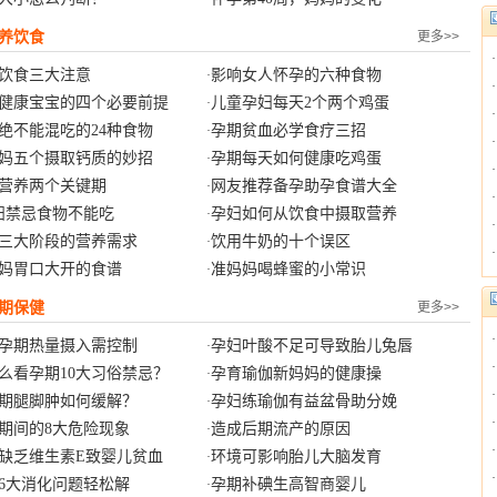
养饮食
更多>>
饮食三大注意
影响女人怀孕的六种食物
·
健康宝宝的四个必要前提
儿童孕妇每天2个两个鸡蛋
·
绝不能混吃的24种食物
孕期贫血必学食疗三招
·
妈五个摄取钙质的妙招
孕期每天如何健康吃鸡蛋
·
营养两个关键期
网友推荐备孕助孕食谱大全
·
妇禁忌食物不能吃
孕妇如何从饮食中摄取营养
·
三大阶段的营养需求
饮用牛奶的十个误区
·
妈胃口大开的食谱
准妈妈喝蜂蜜的小常识
·
期保健
更多>>
孕期热量摄入需控制
孕妇叶酸不足可导致胎儿兔唇
·
么看孕期10大习俗禁忌？
孕育瑜伽新妈妈的健康操
·
期腿脚肿如何缓解？
孕妇练瑜伽有益盆骨助分娩
·
期间的8大危险现象
造成后期流产的原因
·
缺乏维生素E致婴儿贫血
环境可影响胎儿大脑发育
·
6大消化问题轻松解
孕期补碘生高智商婴儿
·