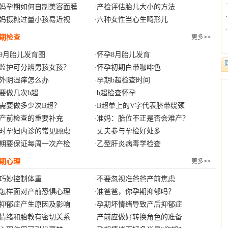
妈孕期如何自制美容面膜
产检评估胎儿大小的方法
·
妈摄糖过量小孩易近视
六种女性当心生畸形儿
·
期检查
更多>>
9月胎儿发育图
怀孕8月胎儿发育
·
监护可分辨男孩女孩？
怀孕初期白带咖啡色
·
外阴湿痒怎么办
孕期b超检查时间
·
要做几次b超
b超检查怀孕
·
需要做多少次B超？
B超单上的V字代表脐带绕颈
·
产前检查的重要补充
准妈：胎位不正是否会难产？
·
时孕妇内诊的常见顾虑
丈夫参与孕检好处多
·
期要保证每周一次产检
乙型肝炎病毒学检查
·
期心理
更多>>
巧妙控制体重
不要忽视准爸爸产前焦虑
·
怎样面对产前恐惧心理
准爸爸，你孕期抑郁吗？
·
抑郁症产生原因及影响
孕期坏情绪导致产后抑郁症
·
情绪和胎教有密切关系
产前应做好转换角色的准备
·