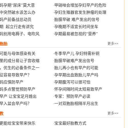
妈孕期“尿床”莫大意
甲硝唑会增加孕妇早产的危险
·
中突然破水该怎么办
孕妇生殖器官发生肿瘤的处理
·
妈产前备战总动员
胎膜早破 难产发出的信号
·
期 起立行走有讲究
孕晚期不适宜长时间坐车
·
妈别用电褥子、电吹风
孕期最易被忽视的“营养”
·
胞胎
更多>>
可能与母体感染有关
冬季早产儿 孕妇特需补铜
·
里的成分易让子宫收缩
胎膜早破难产发出信号
·
，优生的必备条件之一
胎儿再小也有早产的可能
·
征容易导致早产？
孕早期出血致胎儿早产吗
·
妈应慎防早产
孕期腹泻可以很可怕
·
妈多点警觉预防早产
怀孕间隔时间太短易致早产
·
早产 让宝宝足月娩出
专家：预防早产必读
·
早入盆会早产吗？
一对双胞胎相隔半月出生
·
教
更多>>
更能给宝宝带来快乐
宝宝最好胎教方式
·