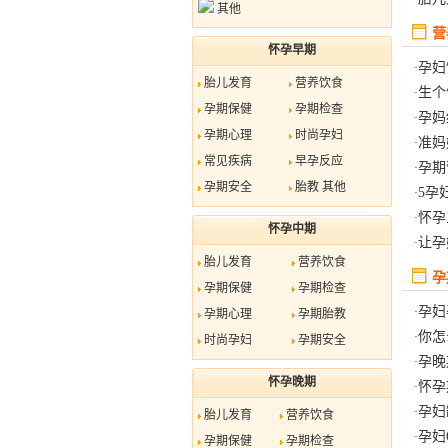
其他
营
怀孕早期
孕妇
·
胎儿发育
营养饮食
生个
·
孕期保健
孕期检查
孕妈
·
孕期心理
时尚孕妇
准妈
·
常见疾病
早孕反应
孕期
·
孕期安全
胎教
其他
5孕
·
怀孕
·
怀孕中期
让孕
·
胎儿发育
营养饮食
孕
孕期保健
孕期检查
孕妇
·
孕期心理
孕期胎教
你怎
·
时尚孕妇
孕期安全
孕晚
·
怀孕晚期
怀孕
·
孕妇
·
胎儿发育
营养饮食
孕妇
·
孕期保健
孕期检查