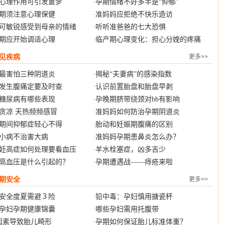
心理作用可引发噩梦
孕期情绪不好多半是“抑郁”
·
期须注意心理保健
准妈妈应拒绝不快乐造访
·
可敏锐感受到母亲的情绪
听听准爸爸的七大恐惧
·
期应开始调适心理
临产期心理变化：担心分娩的疼痛
·
见疾病
更多>>
最害怕三种阴道炎
揭秘“夫妻病”的感染指数
·
发生腹痛定要及时查
认识前置胎盘和胎盘早剥
·
糖尿病有哪些表现
孕晚期脐带绕颈对bb有影响
·
贪凉 天热频频感冒
准妈妈如何防治孕期阴道炎
·
期间抑郁症轻心不得
胎动和妊娠期腹痛的区别
·
小病不治害大病
准妈妈孕期患鼻炎怎么办？
·
妊高症如何处理要看血压
羊水栓塞症，凶多吉少
·
高血压是什么引起的？
孕期遭遇战——痔疮来啦
·
期安全
更多>>
安全度夏需避３险
铅中毒：孕妇慎用搪瓷杯
·
孕妇孕期健康锦囊
哪些孕妇需用托腹带
·
因素导致胎儿畸形
孕期如何保证胎儿标准体重？
·