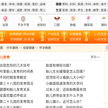
性
健身
|
休闲
|
保健
|
疾病
|
爱好
|
品味
健康
男科
|
妇科
|
疾病
|
外科
|
体检
|
食疗
性
美容
|
整形
|
减肥
|
职场
|
情感
|
育儿
生活
家居
|
旅游
|
养生
|
急救
|
解梦
|
星座
泌尿
不孕不育
皮肤科
口腔
肿瘤
糖尿病
眼科
孕期保健
|
怀孕中期
产后恢复
护理保健
1-3月宝宝
怀孕晚期
|
分 娩 期
营养饮食
母乳喂养
7-9月宝宝
位置：
中华康网
>>
母婴健康
>>
怀孕晚期
儿发育
更多>>
出现危险的几大信号
胎盘有哪些功能？
·
个月里胎儿发育的时间表
胎儿生长缓慢是怎么回事？
·
不同时期发育概览
双顶径可以看胎儿大小吗？
·
第三十八周的发育情况
小脑袋极速发育的大学问
·
健康和胎儿发育关系
过来人说：这些胎教最有效
·
宝喜欢腹式呼吸法
胎儿脐带会发生什么不测
·
第二十九周的发育情况
胎儿偏小，这可怎么办？
·
大小怎么判断？
怀孕第40周，妈妈的变化
·