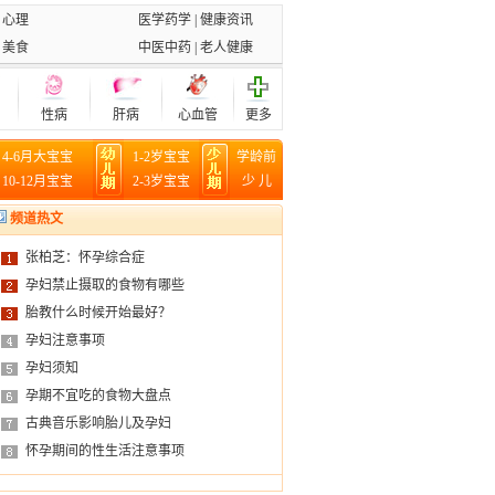
|
心理
医学
药学
|
健康资讯
|
美食
中医中药
|
老人健康
性病
肝病
心血管
更多
|
4-6月大宝宝
1-2岁宝宝
学龄前
|
10-12月宝宝
2-3岁宝宝
少 儿
频道热文
张柏芝：怀孕综合症
孕妇禁止摄取的食物有哪些
胎教什么时候开始最好？
孕妇注意事项
孕妇须知
孕期不宜吃的食物大盘点
古典音乐影响胎儿及孕妇
怀孕期间的性生活注意事项