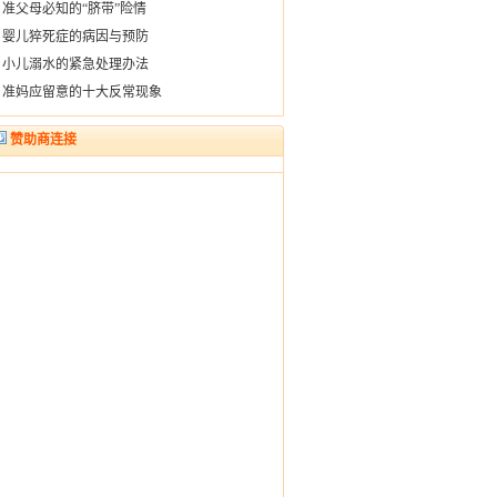
·
准父母必知的“脐带”险情
·
婴儿猝死症的病因与预防
·
小儿溺水的紧急处理办法
·
准妈应留意的十大反常现象
赞助商连接