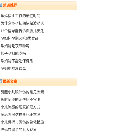
频道推荐
·
孕妈停止工作的最佳时间
·
为什么怀孕初期情绪波动大
·
13个信号能告诉你胎儿安危
·
孕妇怀孕期必吃6类食品
·
孕妇能吃茯苓粉吗
·
柿子孕妇能吃吗
·
孕妇能不能吃保健品
·
孕妇能吃冷饮么
最新文章
·
引起小儿眼外伤的常见因素
·
长时间煲的汤孕妇不宜喝
·
小儿流感的居家护理方式
·
孕后乳房这样变化正常吗
·
小儿骨折与烫伤的急救措施
·
准妈应留意的九大现象