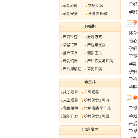
孕妈
·
孕期心理
常见疾病
孕妈
·
孕期安全
多胞胎
胎教
孕
分娩期
怀孕
·
产前检查
分娩方式
胎心
·
临盆待产
产程与疾病
孕妇
·
营养饮食
迎接宝贝
孕期
·
母乳喂养
产后恢复与疾病
孕期
·
产后抑郁症
常见疾病
孕妇
·
孕检
·
新生儿
孕晚
·
成长发育
母乳喂养
孕
人工喂养
护理保健.1周内
孕期
免疫接种
常见疾病
早产儿
·
孕妇
·
潜能开发
护理保健.1周后
产后
·
1-3月宝宝
孕期
·