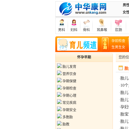
男
女
男科
妇科
骨科
耳鼻喉
肛肠
孕前检查
生男生女
怀孕早期
您的
胎儿发育
胎
营养饮食
胎儿
·
孕期保健
10
·
孕期检查
胎儿
·
孕期心理
胎儿
·
常见疾病
孕妇
·
孕期安全
胎宝
·
多胞胎
胎儿
·
胎教
胎儿
·