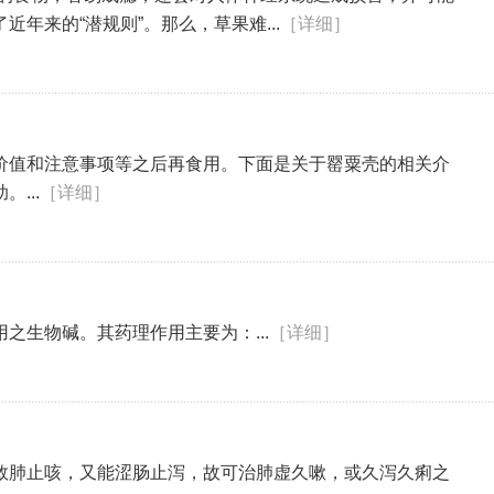
年来的“潜规则”。那么，草果难...
［详细］
价值和注意事项等之后再食用。下面是关于罂粟壳的相关介
...
［详细］
之生物碱。其药理作用主要为：...
［详细］
敛肺止咳，又能涩肠止泻，故可治肺虚久嗽，或久泻久痢之