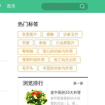
梦
图库
热门标签
良姜图片
鹿鞭
沙参玉竹
乔麦
卷柏
八仙果图片
葡萄柚
莲心的功效与作用
薄荷叶副作用
焦三仙怎么吃
毛芋头
羊蛋的功效与作用
浏览排行
换一换
老中医的10大补肾
老中医推荐的10大补
方法
肾的方法：1、吞...