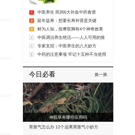
中医养生 民间6大补血中药食谱
延年益寿：想要长寿补肾是关键
鲜为人知，按摩双脚有4个神奇效果
中医调治养生绝活——人人可用的推
腹法
专家支招：中医养生的八大妙方
中药的注意事项 牢记十五种不当使用
方法
今日必看
换一换
伸筋草有哪些应用吗
胃胀气怎么办 12个远离胃胀气小妙方