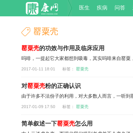
医生
疾病
问答
罂粟壳
罂粟壳
的功效与作用及临床应用
吗啡，一提起它大家都想到吸毒，其实吗啡来自罂粟，
2017-01-11 18:01 标签：
罂粟壳
对
罂粟壳
粉的正确认识
由于许多不法份子的利用，对大多数人而言，一听到罂
2017-01-09 17:50 标签：
罂粟壳
简单叙述一下
罂粟壳
怎么用