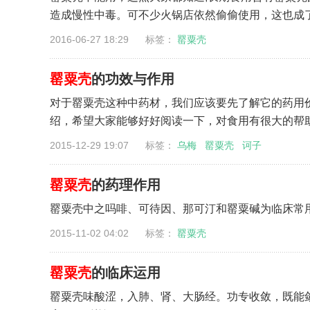
造成慢性中毒。可不少火锅店依然偷偷使用，这也成了近
2016-06-27 18:29 标签：
罂粟壳
罂粟壳
的功效与作用
对于罂粟壳这种中药材，我们应该要先了解它的药用
绍，希望大家能够好好阅读一下，对食用有很大的帮助。
2015-12-29 19:07 标签：
乌梅
罂粟壳
诃子
罂粟壳
的药理作用
罂粟壳中之吗啡、可待因、那可汀和罂粟碱为临床常用
2015-11-02 04:02 标签：
罂粟壳
罂粟壳
的临床运用
罂粟壳味酸涩，入肺、肾、大肠经。功专收敛，既能