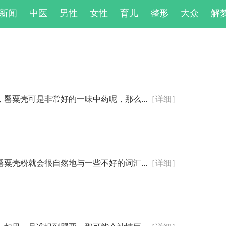
新闻
中医
男性
女性
育儿
整形
大众
解
罂粟壳可是非常好的一味中药呢，那么...
［详细］
粟壳粉就会很自然地与一些不好的词汇...
［详细］