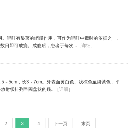
用。吗啡有显著的缩瞳作用，可作为吗啡中毒时的依据之一。
日即可成瘾。成瘾后，患者于每次...
［详细］
5～5cm，长3～7cm。外表面黄白色、浅棕色至淡紫色，平
放射状排列呈圆盘状的残...
［详细］
3
2
4
下一页
末页