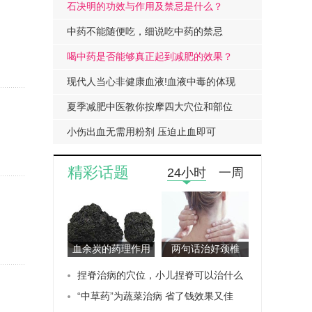
石决明的功效与作用及禁忌是什么？
中药不能随便吃，细说吃中药的禁忌
喝中药是否能够真正起到减肥的效果？
现代人当心非健康血液!血液中毒的体现
夏季减肥中医教你按摩四大穴位和部位
小伤出血无需用粉剂 压迫止血即可
精彩话题
24小时
一周
血余炭的药理作用
两句话治好颈椎
是什么
病！
捏脊治病的穴位，小儿捏脊可以治什么
病
“中草药”为蔬菜治病 省了钱效果又佳