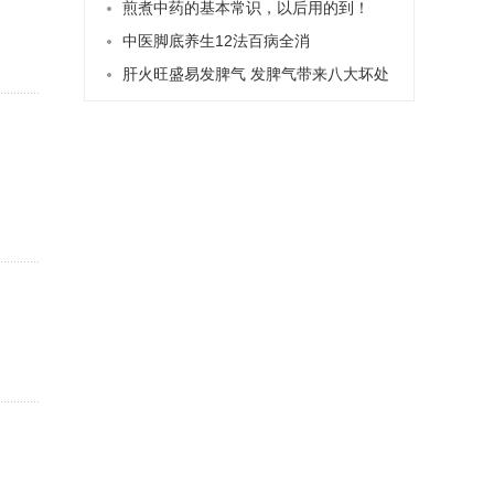
煎煮中药的基本常识，以后用的到！
中医脚底养生12法百病全消
肝火旺盛易发脾气 发脾气带来八大坏处