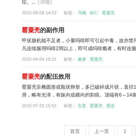
症。...
［详细］
2015-09-08 14:53 标签：
乌梅
砂仁
罂粟壳
罂粟壳
的副作用
甲状腺机能不足者，小量吗啡即可引起中毒，故亦禁
凡连续服用吗啡2周以上，即可成吗啡瘾者，有时连服数
2015-09-04 18:22 标签：
麻黄
罂粟壳
罂粟壳
的配伍效用
罂粟壳呈椭圆形或瓶状卵形，多已破碎成片状，直径1.
滑，略有光泽，有纵向或横向的割痕。顶端有6～14条
2015-07-23 15:52 标签：
生姜
罂粟壳
黄连
首页
上一页
1