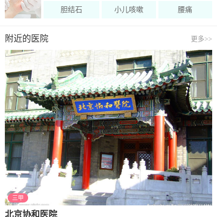
胆结石
小儿咳嗽
腰痛
附近的医院
更多
>>
三甲
北京协和医院