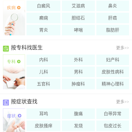
白癜风
艾滋病
鼻炎
癫痫
胆结石
肝癌
胃炎
哮喘
脂肪肝
按专科找医生
更多
>>
内科
外科
妇产科
儿科
男科
皮肤性病科
五官科
肿瘤科
精神心理科
按症状查找
更多
>>
耳鸣
腹痛
白带异常
皮肤搔痒
发烧
包皮过长